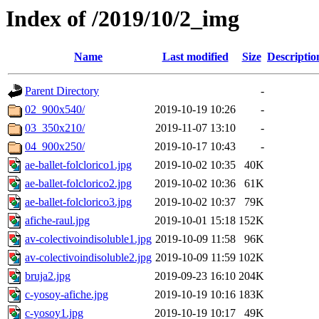
Index of /2019/10/2_img
Name
Last modified
Size
Descriptio
Parent Directory
-
02_900x540/
2019-10-19 10:26
-
03_350x210/
2019-11-07 13:10
-
04_900x250/
2019-10-17 10:43
-
ae-ballet-folclorico1.jpg
2019-10-02 10:35
40K
ae-ballet-folclorico2.jpg
2019-10-02 10:36
61K
ae-ballet-folclorico3.jpg
2019-10-02 10:37
79K
afiche-raul.jpg
2019-10-01 15:18
152K
av-colectivoindisoluble1.jpg
2019-10-09 11:58
96K
av-colectivoindisoluble2.jpg
2019-10-09 11:59
102K
bruja2.jpg
2019-09-23 16:10
204K
c-yosoy-afiche.jpg
2019-10-19 10:16
183K
c-yosoy1.jpg
2019-10-19 10:17
49K