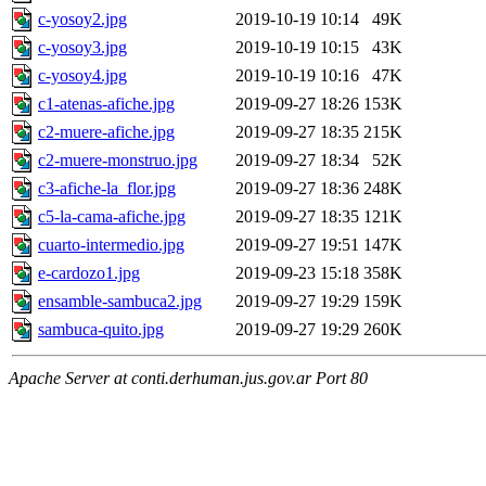
c-yosoy2.jpg
2019-10-19 10:14
49K
c-yosoy3.jpg
2019-10-19 10:15
43K
c-yosoy4.jpg
2019-10-19 10:16
47K
c1-atenas-afiche.jpg
2019-09-27 18:26
153K
c2-muere-afiche.jpg
2019-09-27 18:35
215K
c2-muere-monstruo.jpg
2019-09-27 18:34
52K
c3-afiche-la_flor.jpg
2019-09-27 18:36
248K
c5-la-cama-afiche.jpg
2019-09-27 18:35
121K
cuarto-intermedio.jpg
2019-09-27 19:51
147K
e-cardozo1.jpg
2019-09-23 15:18
358K
ensamble-sambuca2.jpg
2019-09-27 19:29
159K
sambuca-quito.jpg
2019-09-27 19:29
260K
Apache Server at conti.derhuman.jus.gov.ar Port 80