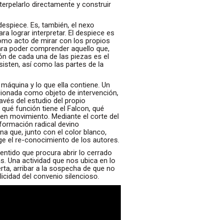
terpelarlo directamente y construir
despiece. Es, también, el nexo
 lograr interpretar. El despiece es
como acto de mirar con los propios
ra poder comprender aquello que,
ión de cada una de las piezas es el
isten, así como las partes de la
máquina y lo que ella contiene. Un
cionada como objeto de intervención,
ravés del estudio del propio
qué función tiene el Falcon, qué
e en movimiento. Mediante el corte del
sformación radical devino
a que, junto con el color blanco,
ge el re-conocimiento de los autores.
ntido que procura abrir lo cerrado
as. Una actividad que nos ubica en lo
ierta, arribar a la sospecha de que no
cidad del convenio silencioso.