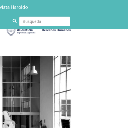
vista Haroldo
Escriba
su
búsqueda