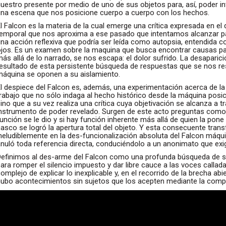
uestro presente por medio de uno de sus objetos para, así, poder in
una escena que nos posicione cuerpo a cuerpo con los hechos.
l Falcon es la materia de la cual emerge una crítica expresada en el 
emporal que nos aproxima a ese pasado que intentamos alcanzar para
na acción reflexiva que podría ser leída como autopsia, entendida 
ojos. Es un examen sobre la maquina que busca encontrar causas pa
ás allá de lo narrado, se nos escapa: el dolor sufrido. La desaparic
esultado de esta persistente búsqueda de respuestas que se nos res
máquina se oponen a su aislamiento.
l despiece del Falcon es, además, una experimentación acerca de la 
trabajo que no sólo indaga al hecho histórico desde la máquina posi
ino que a su vez realiza una crítica cuya objetivación se alcanza a t
instrumento de poder revelado. Surgen de este acto preguntas como 
unción se le dio y si hay función inherente más allá de quien la pon
asco se logró la apertura total del objeto. Y esta consecuente tran
neludiblemente en la des-funcionalización absoluta del Falcon máquin
nuló toda referencia directa, conduciéndolo a un anonimato que exi
Definimos al des-arme del Falcon como una profunda búsqueda de se
ara romper el silencio impuesto y dar libre cauce a las voces callad
omplejo de explicar lo inexplicable y, en el recorrido de la brecha ab
hubo acontecimientos sin sujetos que los acepten mediante la compli