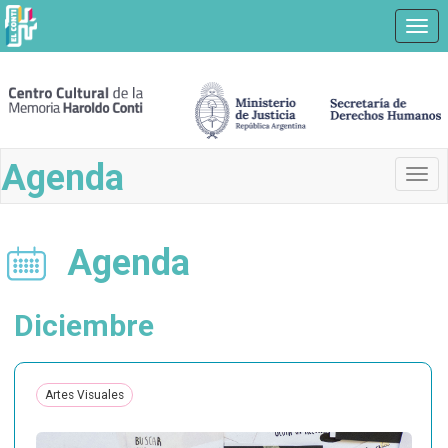
Ir
Nave
a
contenido
principal
Agenda
Togg
navi
Agenda
Diciembre
Artes Visuales