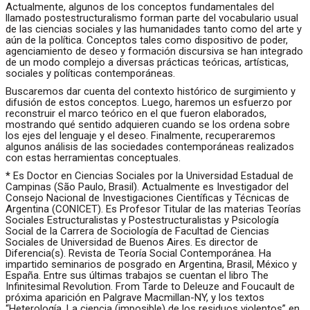
Actualmente, algunos de los conceptos fundamentales del
llamado postestructuralismo forman parte del vocabulario usual
de las ciencias sociales y las humanidades tanto como del arte y
aún de la política. Conceptos tales como dispositivo de poder,
agenciamiento de deseo y formación discursiva se han integrado
de un modo complejo a diversas prácticas teóricas, artísticas,
sociales y políticas contemporáneas.
Buscaremos dar cuenta del contexto histórico de surgimiento y
difusión de estos conceptos. Luego, haremos un esfuerzo por
reconstruir el marco teórico en el que fueron elaborados,
mostrando qué sentido adquieren cuando se los ordena sobre
los ejes del lenguaje y el deseo. Finalmente, recuperaremos
algunos análisis de las sociedades contemporáneas realizados
con estas herramientas conceptuales.
*
Es Doctor en Ciencias Sociales por la Universidad Estadual de
Campinas (São Paulo, Brasil). Actualmente es Investigador del
Consejo Nacional de Investigaciones Científicas y Técnicas de
Argentina (CONICET). Es Profesor Titular de las materias Teorías
Sociales Estructuralistas y Postestructuralistas y Psicología
Social de la Carrera de Sociología de Facultad de Ciencias
Sociales de Universidad de Buenos Aires. Es director de
Diferencia(s). Revista de Teoría Social Contemporánea. Ha
impartido seminarios de posgrado en Argentina, Brasil, México y
España. Entre sus últimas trabajos se cuentan el libro The
Infinitesimal Revolution. From Tarde to Deleuze and Foucault de
próxima aparición en Palgrave Macmillan-NY, y los textos
“Heterología. La ciencia (imposible) de los residuos violentos” en