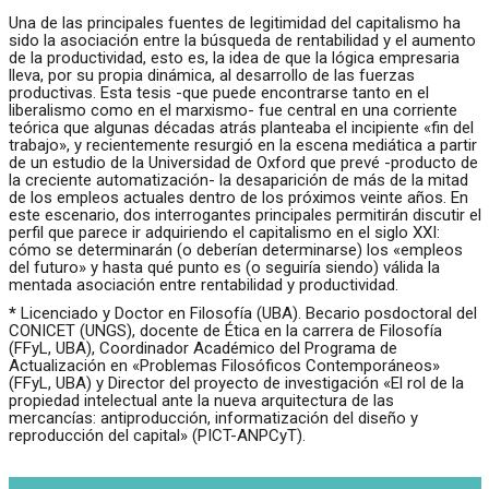
Una de las principales fuentes de legitimidad del capitalismo ha
sido la asociación entre la búsqueda de rentabilidad y el aumento
de la productividad, esto es, la idea de que la lógica empresaria
lleva, por su propia dinámica, al desarrollo de las fuerzas
productivas. Esta tesis -que puede encontrarse tanto en el
liberalismo como en el marxismo- fue central en una corriente
teórica que algunas décadas atrás planteaba el incipiente «fin del
trabajo», y recientemente resurgió en la escena mediática a partir
de un estudio de la Universidad de Oxford que prevé -producto de
la creciente automatización- la desaparición de más de la mitad
de los empleos actuales dentro de los próximos veinte años. En
este escenario, dos interrogantes principales permitirán discutir el
perfil que parece ir adquiriendo el capitalismo en el siglo XXI:
cómo se determinarán (o deberían determinarse) los «empleos
del futuro» y hasta qué punto es (o seguiría siendo) válida la
mentada asociación entre rentabilidad y productividad.
*
Licenciado y Doctor en Filosofía (UBA). Becario posdoctoral del
CONICET (UNGS), docente de Ética en la carrera de Filosofía
(FFyL, UBA), Coordinador Académico del Programa de
Actualización en «Problemas Filosóficos Contemporáneos»
(FFyL, UBA) y Director del proyecto de investigación «El rol de la
propiedad intelectual ante la nueva arquitectura de las
mercancías: antiproducción, informatización del diseño y
reproducción del capital» (PICT-ANPCyT).