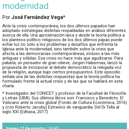
modernidad
Por
José Fernández Vega
*
Ante la crisis contemporánea, los dos últimos papados han
adoptado estrategias distintas respaldadas en análisis diferentes
acerca de ella. Una aproximación laica y desde la teoría política a
los planteos político-religiosos de los dos últimos papas puede
echar luz no sólo a los problemas y desafíos que enfrenta la
Iglesia ante la modernidad, sino también sobre la crisis que
afecta a las democracias contemporáneas, incluso a las más
antiguas y sólidas. Esa crisis no hace más que agudizarse. Para
paliarla, un pensador de gran relieve, Jürgen Habermas, lanzó la
propuesta de incorporar al debate democrático la relegada voz
de la religión, aunque bajo ciertos presupuestos. Este episodio
señala una de las distintas respuestas que la teoría política ha
formulado frente la actual crisis y de las que se hablará en esta
charla.
*
Investigador del CONICET y profesor de la Facultad de Filosofía
y Letras (UBA). Sus últimos libros son: Francisco y Benedicto. El
Vaticano ante la crisis global (Fondo de Cultura Económica, 2016)
y (con Roberto Jacoby) Extravíos de vanguardia. Del Di Tella al
siglo XXI (Edhasa, 2017).
Jueves 17 de agosto
/ 18 HS