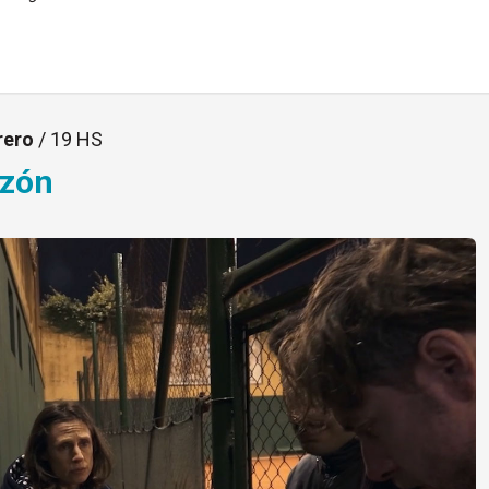
rero
/ 19 HS
azón