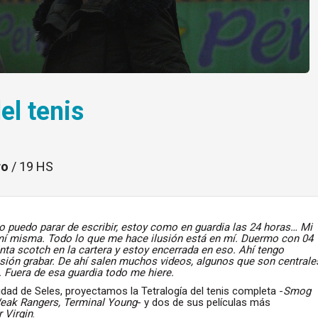
el tenis
ro
/ 19 HS
 puedo parar de escribir, estoy como en guardia las 24 horas… Mi
mí misma. Todo lo que me hace ilusión está en mí. Duermo con 04
inta scotch en la cartera y estoy encerrada en eso. Ahí tengo
usión grabar. De ahí salen muchos videos, algunos que son centrale
 Fuera de esa guardia todo me hiere.
idad de Seles, proyectamos la Tetralogía del tenis completa -
Smog
Weak Rangers, Terminal Young
- y dos de sus películas más
 Virgin
.