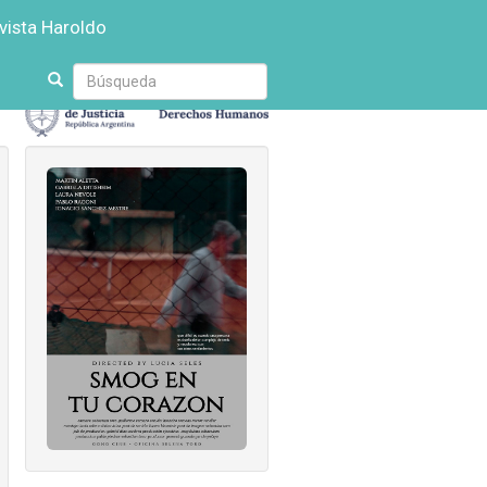
vista Haroldo
Escriba
su
búsqueda