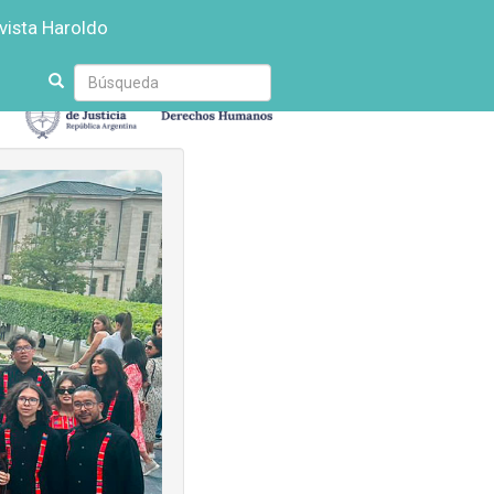
vista Haroldo
Escriba
su
búsqueda