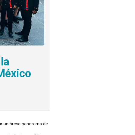
la
México
ar un breve panorama de