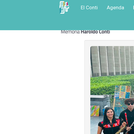
El Conti
Agenda
Ir
a
contenido
principal