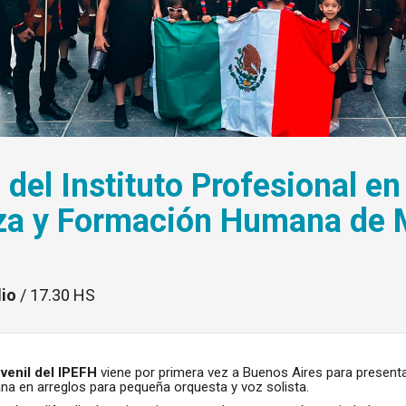
del Instituto Profesional en 
za y Formación Humana de 
lio
/ 17.30 HS
uvenil del IPEFH
viene por primera vez a Buenos Aires para present
na en arreglos para pequeña orquesta y voz solista.