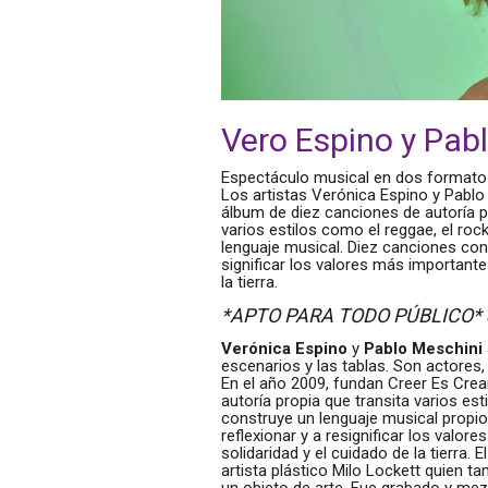
Vero Espino y Pab
Espectáculo musical en dos formatos,
Los artistas Verónica Espino y Pablo
álbum de diez canciones de autoría p
varios estilos como el reggae, el roc
lenguaje musical. Diez canciones con 
significar los valores más importante
la tierra.
*APTO PARA TODO PÚBLICO* 
Verónica Espino
y
Pablo Meschini
escenarios y las tablas. Son actores, 
En el año 2009, fundan Creer Es Cre
autoría propia que transita varios est
construye un lenguaje musical propio.
reflexionar y a resignificar los valo
solidaridad y el cuidado de la tierra.
artista plástico Milo Lockett quien ta
un objeto de arte. Fue grabado y mez