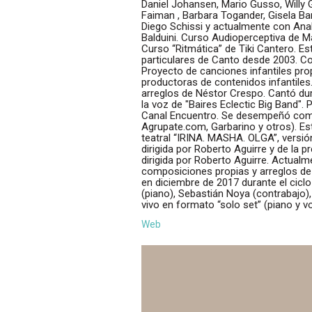
Daniel Johansen, Mario Gusso, Willy 
Faiman , Barbara Togander, Gisela Bar
Diego Schissi y actualmente con Anal
Balduini. Curso Audioperceptiva de Ma
Curso “Ritmática” de Tiki Cantero. E
particulares de Canto desde 2003. C
Proyecto de canciones infantiles pro
productoras de contenidos infantiles.
arreglos de Néstor Crespo. Cantó d
la voz de "Baires Eclectic Big Band".
Canal Encuentro. Se desempeñó como
Agrupate.com, Garbarino y otros). Est
teatral “IRINA. MASHA. OLGA”, versi
dirigida por Roberto Aguirre y de la 
dirigida por Roberto Aguirre. Actua
composiciones propias y arreglos de D
en diciembre de 2017 durante el ciclo
(piano), Sebastián Noya (contrabajo),
vivo en formato “solo set” (piano y v
Web