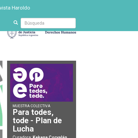
vista Haroldo
Escriba
su
búsqueda
MUESTRA COLECTIVA
Para todes,
tode - Plan de
Lucha
Curadora:
Kekena Corvalán