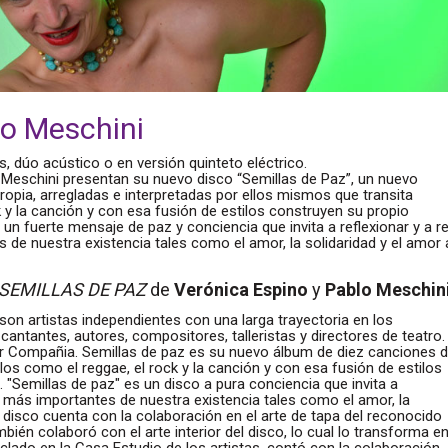
lo Meschini
 dúo acústico o en versión quinteto eléctrico.
 Meschini presentan su nuevo disco “Semillas de Paz”, un nuevo
ropia, arregladas e interpretadas por ellos mismos que transita
k y la canción y con esa fusión de estilos construyen su propio
un fuerte mensaje de paz y conciencia que invita a reflexionar y a re
s de nuestra existencia tales como el amor, la solidaridad y el amor 
SEMILLAS DE PAZ
de
Verónica Espino
y
Pablo Meschin
son artistas independientes con una larga trayectoria en los
cantantes, autores, compositores, talleristas y directores de teatro.
ar Compañia. Semillas de paz es su nuevo álbum de diez canciones 
ilos como el reggae, el rock y la canción y con esa fusión de estilos
 "Semillas de paz" es un disco a pura conciencia que invita a
res más importantes de nuestra existencia tales como el amor, la
 El disco cuenta con la colaboración en el arte de tapa del reconocido
mbién colaboró con el arte interior del disco, lo cual lo transforma e
clado en la Casa Estudio de los artistas, contó con la colaboración