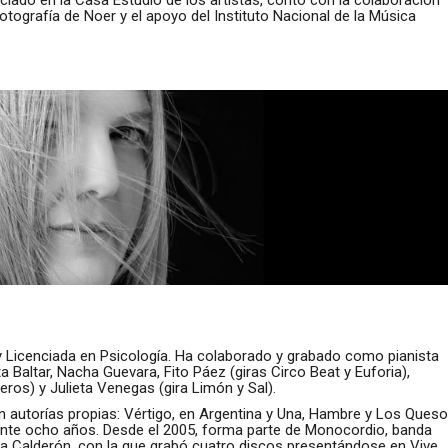
otografía de Noer y el apoyo del Instituto Nacional de la Música
y Licenciada en Psicología. Ha colaborado y grabado como pianista
 Baltar, Nacha Guevara, Fito Páez (giras Circo Beat y Euforia),
eros) y Julieta Venegas (gira Limón y Sal).
n autorías propias: Vértigo, en Argentina y Una, Hambre y Los Queso
rante ocho años. Desde el 2005, forma parte de Monocordio, banda
ra Calderón, con la que grabó cuatro discos presentándose en Vive