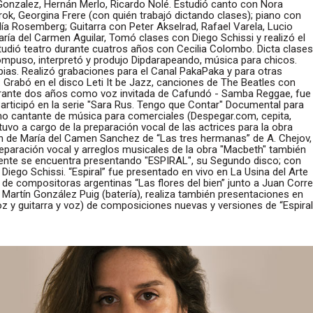
Gonzalez, Hernán Merlo, Ricardo Nolé. Estudió canto con Nora
ok, Georgina Frere (con quién trabajó dictando clases); piano con
ía Rosemberg; Guitarra con Peter Akselrad, Rafael Varela, Lucio
ría del Carmen Aguilar, Tomó clases con Diego Schissi y realizó el
studió teatro durante cuatros años con Cecilia Colombo. Dicta clases
ompuso, interpretó y produjo Dipdarapeando, música para chicos.
pias. Realizó grabaciones para el Canal PakaPaka y para otras
 Grabó en el disco Leti It be Jazz, canciones de The Beatles con
urante dos años como voz invitada de Cafundó - Samba Reggae, fue
 Participó en la serie "Sara Rus. Tengo que Contar" Documental para
 cantante de música para comerciales (Despegar.com, cepita,
uvo a cargo de la preparación vocal de las actrices para la obra
ón de María del Camen Sanchez de “Las tres hermanas” de A. Chejov,
preparación vocal y arreglos musicales de la obra "Macbeth" también
lmente se encuentra presentando "ESPIRAL", su Segundo disco; con
iego Schissi. “Espiral” fue presentado en vivo en La Usina del Arte
 de compositoras argentinas “Las flores del bien” junto a Juan Corr
 Martín González Puig (batería), realiza también presentaciones en
oz y guitarra y voz) de composiciones nuevas y versiones de “Espiral