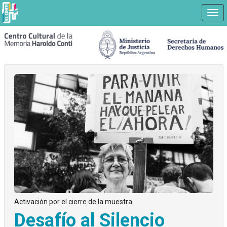
Nav
Ir
a
contenido
principal
Activación por el cierre de la muestra
Desafío al Silencio