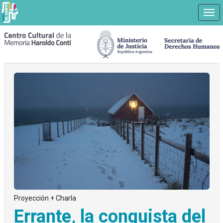
Nav
Ir
a
contenido
principal
Proyección + Charla
Errante, la conquista del