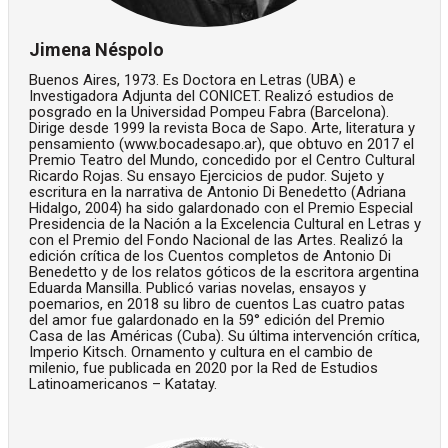
Jimena Néspolo
Buenos Aires, 1973. Es Doctora en Letras (UBA) e
Investigadora Adjunta del CONICET. Realizó estudios de
posgrado en la Universidad Pompeu Fabra (Barcelona).
Dirige desde 1999 la revista Boca de Sapo. Arte, literatura y
pensamiento (www.bocadesapo.ar), que obtuvo en 2017 el
Premio Teatro del Mundo, concedido por el Centro Cultural
Ricardo Rojas. Su ensayo Ejercicios de pudor. Sujeto y
escritura en la narrativa de Antonio Di Benedetto (Adriana
Hidalgo, 2004) ha sido galardonado con el Premio Especial
Presidencia de la Nación a la Excelencia Cultural en Letras y
con el Premio del Fondo Nacional de las Artes. Realizó la
edición crítica de los Cuentos completos de Antonio Di
Benedetto y de los relatos góticos de la escritora argentina
Eduarda Mansilla. Publicó varias novelas, ensayos y
poemarios, en 2018 su libro de cuentos Las cuatro patas
del amor fue galardonado en la 59° edición del Premio
Casa de las Américas (Cuba). Su última intervención crítica,
Imperio Kitsch. Ornamento y cultura en el cambio de
milenio, fue publicada en 2020 por la Red de Estudios
Latinoamericanos – Katatay.