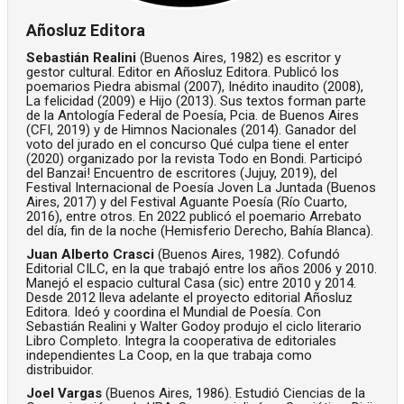
Añosluz Editora
Sebastián Realini
(Buenos Aires, 1982) es escritor y
gestor cultural. Editor en Añosluz Editora. Publicó los
poemarios Piedra abismal (2007), Inédito inaudito (2008),
La felicidad (2009) e Hijo (2013). Sus textos forman parte
de la Antología Federal de Poesía, Pcia. de Buenos Aires
(CFI, 2019) y de Himnos Nacionales (2014). Ganador del
voto del jurado en el concurso Qué culpa tiene el enter
(2020) organizado por la revista Todo en Bondi. Participó
del Banzai! Encuentro de escritores (Jujuy, 2019), del
Festival Internacional de Poesía Joven La Juntada (Buenos
Aires, 2017) y del Festival Aguante Poesía (Río Cuarto,
2016), entre otros. En 2022 publicó el poemario Arrebato
del día, fin de la noche (Hemisferio Derecho, Bahía Blanca).
Juan Alberto Crasci
(Buenos Aires, 1982). Cofundó
Editorial CILC, en la que trabajó entre los años 2006 y 2010.
Manejó el espacio cultural Casa (sic) entre 2010 y 2014.
Desde 2012 lleva adelante el proyecto editorial Añosluz
Editora. Ideó y coordina el Mundial de Poesía. Con
Sebastián Realini y Walter Godoy produjo el ciclo literario
Libro Completo. Integra la cooperativa de editoriales
independientes La Coop, en la que trabaja como
distribuidor.
Joel Vargas
(Buenos Aires, 1986). Estudió Ciencias de la