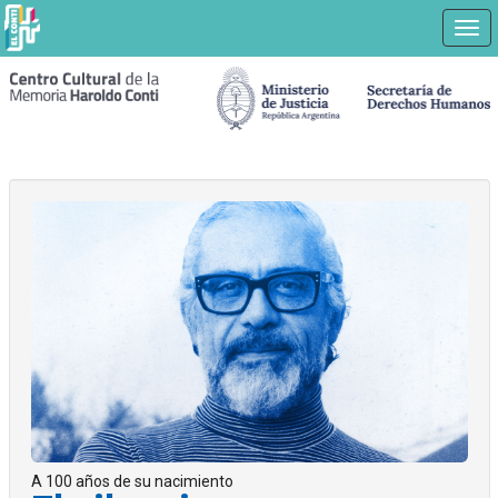
Nav
Ir
a
contenido
principal
A 100 años de su nacimiento