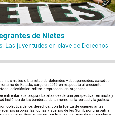
tegrantes de Nietes
s. Las juventudes en clave de Derechos
brines nietes o bisnietes de detenides –desaparecides, exiliados,
rrorismo de Estado, surge en 2019 en respuesta al creciente
ívico-eclesiástica-militar-empresarial en Argentina.
 enfrentar sus propias batallas desde una perspectiva feminista y
d histórica de las banderas de la memoria, la verdad y la justicia.
ión colectiva de los derechos, con la fuerza de quienes antes
 Hacemos propias las luchas y sueños de les 30mil, por una patria
o revolucionario. Buscamos reconstruir las historias desconocidas y