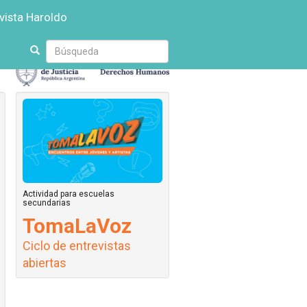
vista Haroldo
Escriba
su
búsqueda
Actividad para escuelas
secundarias
TomaLaVoz
Ciclo de entrevistas
abiertas