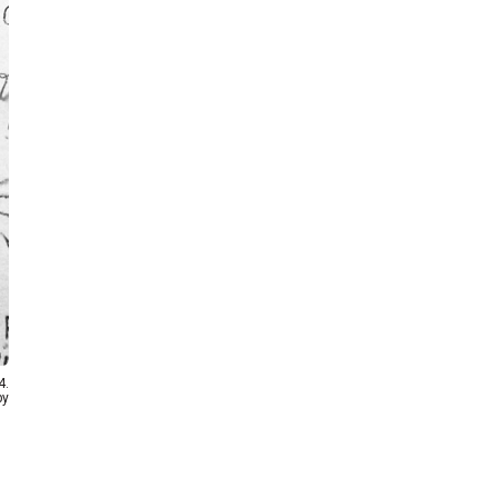
4.
by