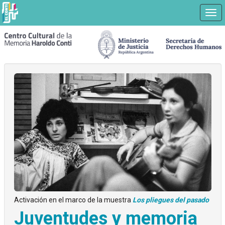
Nav
Ir
a
contenido
principal
Activación en el marco de la muestra
Los pliegues del pasado
Juventudes y memoria