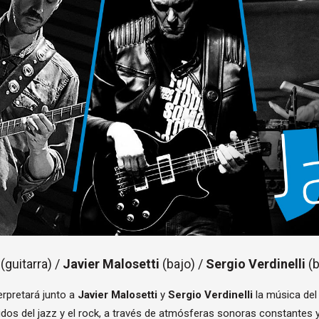
(guitarra) /
Javier Malosetti
(bajo) /
Sergio Verdinelli
(b
erpretará junto a
Javier Malosetti
y
Sergio Verdinelli
la música del 
onidos del jazz y el rock, a través de atmósferas sonoras constantes 