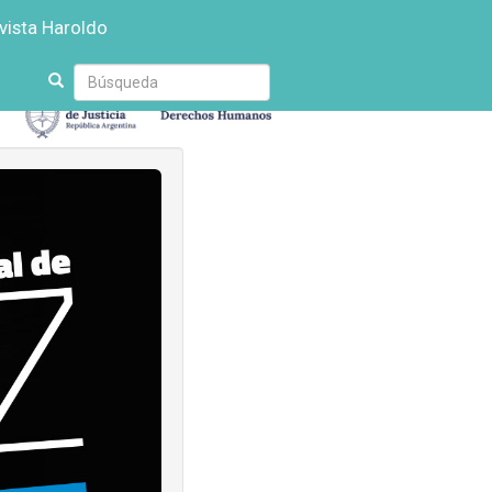
vista Haroldo
Escriba
su
búsqueda