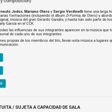
a y composición)
rnesto Jodos
,
Mariano Otero
y
Sergio Verdinelli
tiene una larga h
varias formaciones (incluyendo el álbum
D-Forma
, de Otero) y abor
iginal, música del gran Gerardo Gandini, y hasta han sido parte de lo
ly García en el CCK.
odas las influencias de sus integrantes aparecen en la música que t
personal de cada uno de sus integrantes.
nes propias de los miembros del trío, llevan esta música a lugares 
municación.
li
UITA / SUJETA A CAPACIDAD DE SALA