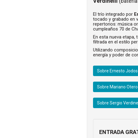
Verdinelli
(baterí
El trío integrado por
E
tocado y grabado en 
repertorios: música or
cumpleaños 70 de Char
En esta nueva etapa, t
filtrada en el estilo 
Utilizando composicio
energía y poder de co
Sobre Ernesto Jodos
Sobre Mariano Otero
Sobre Sergio Verdinel
ENTRADA GRAT