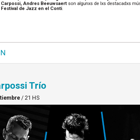
o Carpossi, Andres Beeuwsaert
son algunxs de lxs destacadxs mús
 Festival de Jazz en el Conti
.
ÓN
arpossi Trío
ptiembre
/ 21 HS