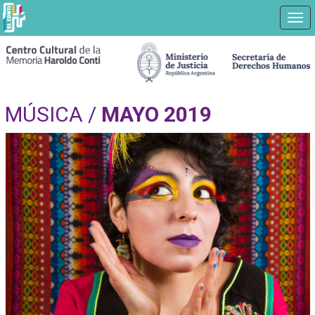
Nav
Ir
a
contenido
principal
MÚSICA /
MAYO 2019