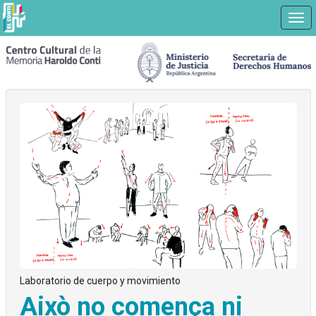
Nav
Ir
a
contenido
principal
Laboratorio de cuerpo y movimiento
Això no comença ni