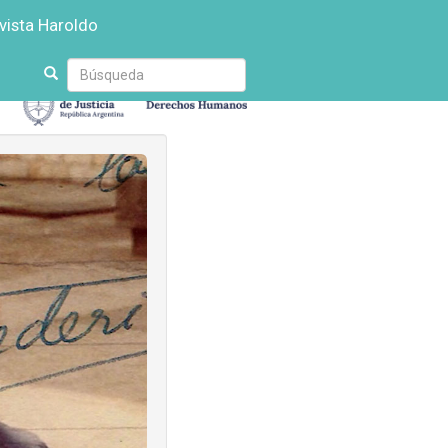
vista Haroldo
Escriba
su
búsqueda