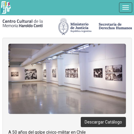
Nav
Ir
a
contenido
principal
Descargar Catálogo
A 50 años del golpe cívico-militar en Chile