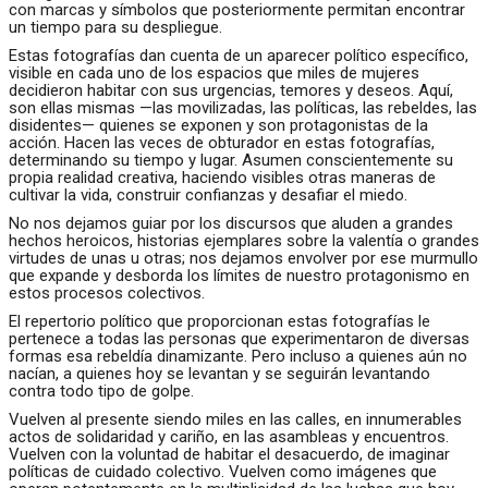
con marcas y símbolos que posteriormente permitan encontrar
un tiempo para su despliegue.
Estas fotografías dan cuenta de un aparecer político específico,
visible en cada uno de los espacios que miles de mujeres
decidieron habitar con sus urgencias, temores y deseos. Aquí,
son ellas mismas —las movilizadas, las políticas, las rebeldes, las
disidentes— quienes se exponen y son protagonistas de la
acción. Hacen las veces de obturador en estas fotografías,
determinando su tiempo y lugar. Asumen conscientemente su
propia realidad creativa, haciendo visibles otras maneras de
cultivar la vida, construir confianzas y desafiar el miedo.
No nos dejamos guiar por los discursos que aluden a grandes
hechos heroicos, historias ejemplares sobre la valentía o grandes
virtudes de unas u otras; nos dejamos envolver por ese murmullo
que expande y desborda los límites de nuestro protagonismo en
estos procesos colectivos.
El repertorio político que proporcionan estas fotografías le
pertenece a todas las personas que experimentaron de diversas
formas esa rebeldía dinamizante. Pero incluso a quienes aún no
nacían, a quienes hoy se levantan y se seguirán levantando
contra todo tipo de golpe.
Vuelven al presente siendo miles en las calles, en innumerables
actos de solidaridad y cariño, en las asambleas y encuentros.
Vuelven con la voluntad de habitar el desacuerdo, de imaginar
políticas de cuidado colectivo. Vuelven como imágenes que