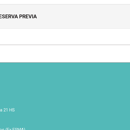
ESERVA PREVIA
 a 21 HS
os (Ex ESMA)