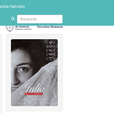
vista Haroldo
Escriba
su
búsqueda