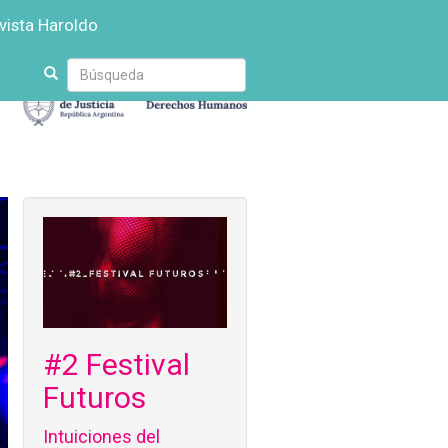
vista Haroldo
Escriba
su
búsqueda
#2 Festival
Futuros
Intuiciones del