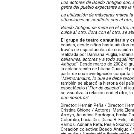
Los actores de Boedo Antiguo son, a 
gente del pueblo expectante ante la 
La utilización de máscaras marca la 
situaciones de conflicto con el otro
Boedo Antiguo se mete en el otro, inda
culpa al otro, llora con el otro, se ab
El grupo de teatro comunitario y c
edades, desde niños hasta adultos ma
través de espectáculos de creación c
realizada por Damiana Puglia, Estanis
bailarines, actores y a todo aquél in
Antiguo
". Desde marzo de 2002 el gru
la colaboración de Liliana Guani. El pr
partir de una investigación conjunta.
"
Memorandum, lo que se debe recor
también se abarcó la historia del país
espectáculo ("
Flor de guacho
"), al i
se visualiza la relación con el otro, l
son nosotros
".
Director: Hernán Peña / Director: Her
Cristina Ghione / Actores: María Elen
Arroyo, Agustina Bordogna, Emilia Ca
Colombo, Lucía Dini, Diana B. Feld, Li
Ramos, Adriana Reta, Pesia Skurkovi
Creación colectiva: Boedo Antiguo / 