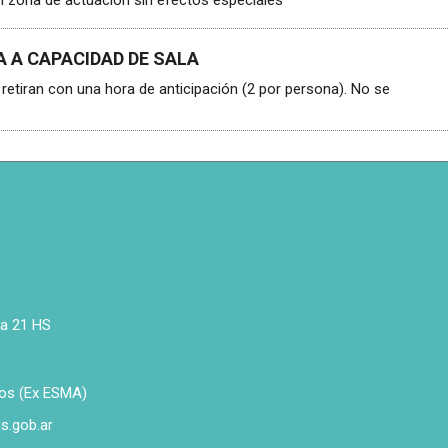
en zona de actuación sin efectos especiales
 A CAPACIDAD DE SALA
retiran con una hora de anticipación (2 por persona). No se
 a 21 HS
os (Ex ESMA)
s.gob.ar