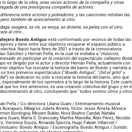
lo largo de la obra, unas veces actores de la compañía y otras
llegada de una prestigiosa compañía de actores.
diferencia entre actores y pobladores, y las canciones retratan las
, pero también de acercamiento al otro.
ga, exagera, se ríe, se enoja, se divierte, se pelea con el otro,
raza al otro…
allejero Boedo Antiguo
está conformado por vecinos de todas las
yores y tiene entre sus objetivos recuperar el espacio público a
olectiva. Nació hacia fines de 2001 a través de la convocatoria
lao Sánchez y Hernán Peña, en la cual se invitaba a "
músicos,
teresado en participar en la creación del espectáculo callejero Boe
po es dirigido por el actor y director Hernán Peña, actualmente con
imer objetivo fue rescatar la historia del barrio de Boedo y narrarla a
 Los tres primeros espectáculos ("
Boedo Antiguo
", "
Oíd el grito
" y
dar
") se dedicaron no sólo a rescatar la historia del barrio, sino que
, especialmente de los oprimidos a lo largo de la historia. Este cuart
gual que los tres anteriores, es una creación colectiva del grupo y en é
a discriminación al otro, concluyendo que "
todos somos otros y otro
nán Peña / Co-directora: Liliana Guani / Entrenamiento musical:
a Acinapuro, Milagros Julieta Arrieta, Víctor Jesús Arrieta, Mónica
rmen Bordogna, Miryam Bukler, Nora Beatriz Candal, Natalia
liana Guani, Marta S. Granovsky, Martha Mansilla, Aldo Pérez, Nicolás
cz, Verónica Souza, Amanda Spezza, Hugo Fabián Villarroel /
Vestuario: Boedo Antiguo / Escenografía: Boedo Antiguo / Sonido: