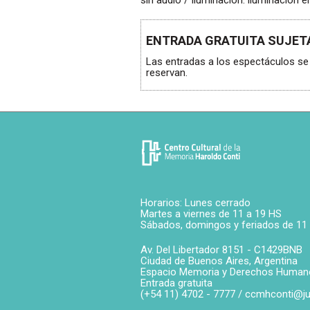
sin audio / Iluminación: iluminación 
ENTRADA GRATUITA SUJETA
Las entradas a los espectáculos se 
reservan.
Horarios: Lunes cerrado
Martes a viernes de 11 a 19 HS
Sábados, domingos y feriados de 11
Av. Del Libertador 8151 -
C1429BNB
Ciudad de Buenos Aires
,
Argentina
Espacio Memoria y Derechos Human
Entrada gratuita
(+54 11) 4702 - 7777 /
ccmhconti@ju