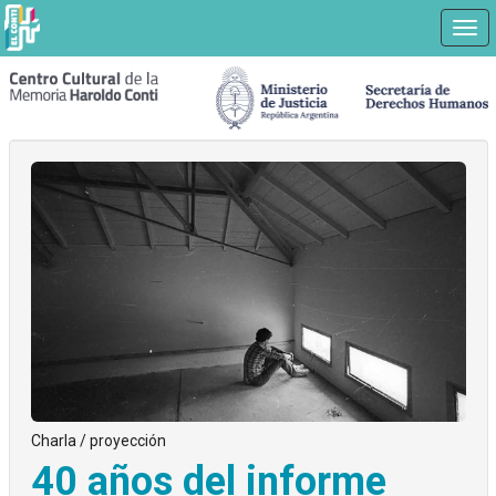
Nav
Ir
a
contenido
principal
Charla / proyección
40 años del informe