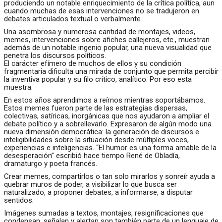
produciendo un notable enriquecimiento de la crítica política, aun
cuando muchas de esas intervenciones no se tradujeron en
debates articulados textual o verbalmente.
Una asombrosa y numerosa cantidad de montajes, videos,
memes, intervenciones sobre afiches callejeros, etc., muestran
además de un notable ingenio popular, una nueva visualidad que
penetra los discursos políticos.
El carácter efímero de muchos de ellos y su condición
fragmentaria dificulta una mirada de conjunto que permita percibir
la inventiva popular y su filo crítico, analítico. Por eso esta
muestra.
En estos años aprendimos a reírnos mientras soportábamos.
Estos memes fueron parte de las estrategias dispersas,
colectivas, satíricas, inorgánicas que nos ayudaron a ampliar el
debate político y a sobrellevarlo. Expresaron de algún modo una
nueva dimensión democrática: la generación de discursos e
inteligibilidades sobre la situación desde múltiples voces,
experiencias e inteligencias. “El humor es una forma amable de la
desesperación” escribió hace tiempo René de Obladía,
dramaturgo y poeta francés.
Crear memes, compartirlos o tan solo mirarlos y sonreír ayuda a
quebrar muros de poder, a visibilizar lo que busca ser
naturalizado, a proponer debates, a informarse, a disputar
sentidos.
Imágenes sumadas a textos, montajes, resignificaciones que
condensan, señalan y alertan son también parte de un lenguaje de