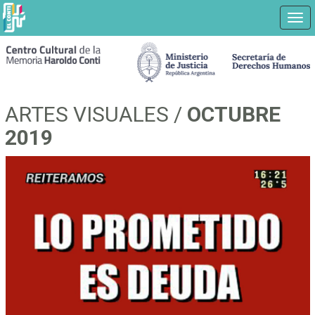
Nav
Ir
a
contenido
principal
ARTES VISUALES /
OCTUBRE
2019