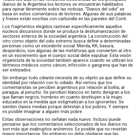
diarios de la Argentina los lectores se encuentran habilitados
para opinar libremente sobre las noticias. “Diarios del odio” se
basa en estos comentarios de lectores. Algunas de sus palabras
y frases están escritas con carbonilla en las paredes del Conti.
Los fragmentos elegidos rastrean específicamente aquellos
núcleos discursivos donde se produce la deshumanización de
sectores enteros de la sociedad argentina. La construcción del
otro como objeto del odio extremo busca definir a determinadas
personas como un excedente social. Mierda, KK, basura,
desperdicio, son algunas de las metáforas que convierten al otro
en un excremento que el cuerpo social debe expulsar. Esta visión
organicista de la sociedad también aparece cuando se utilizan los
términos médicos como cáncer, infección o gangrena que han de
ser extirpados.
Sin embargo todo odiante necesita de su objeto ya que define su
identidad por relación con lo odiado. Así vemos que los
comentaristas se perciben argentinos por relación al bolita, al
paragua, al perucho. Se perciben blancos en tanto denigran a los
que llaman negros, hombres en cuanto destituyen a la mujer,
educados en la medida que estigmatizan a los ignorantes. Se
sienten clases medias porque detestan a los pobres. Y siempre
es posible imaginar a alguien más pobre.
Estas observaciones no señalan nada nuevo. Incluso puede
pensarse que los comentarios seleccionados de los diarios no
son más que exabruptos anónimos. Es posible que no revistan
mayor importancia. Sin embargo no debe olvidarse que las