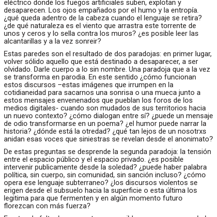
eléctrico donde los fuegos artificiales suben, explotan y
desaparecen. Los ojos empañados por el humo y la entropía.
¿qué queda adentro de la cabeza cuando el lenguaje se retira?
¿de qué naturaleza es el viento que arrastra este torrente de
unos y ceros y lo sella contra los muros? ¿es posible leer las
alcantarillas y a la vez sonreir?
Estas paredes son el resultado de dos paradojas: en primer lugar,
volver sólido aquello que está destinado a desaparecer, a ser
olvidado. Darle cuerpo a lo sin nombre. Una paradoja que a la vez
se transforma en parodia. En este sentido ¿cómo funcionan
estos discursos –estas imágenes que irrumpen en la
cotidianeidad para sacarnos una sonrisa o una mueca junto a
estos mensajes envenenados que pueblan los foros de los
medios digitales- cuando son mudados de sus territorios hacia
un nuevo contexto? ¿cómo dialogan entre sí? ¿puede un mensaje
de odio transformarse en un poema? ¿el humor puede narrar la
historia? ¿dónde está la otredad? ¿qué tan lejos de un nosotrxs
anidan esas voces que siniestras se revelan desde el anonimato?
De estas preguntas se desprende la segunda paradoja: la tensión
entre el espacio público y el espacio privado. ¿es posible
intervenir publicamente desde la soledad? ¿puede haber palabra
política, sin cuerpo, sin comunidad, sin sanción incluso? ¿cómo
opera ese lenguaje subterraneo? ¿los discursos violentos se
erigen desde el subsuelo hacia la superficie o esta última los
legitima para que fermenten y en algún momento futuro
florezcan con más fuerza?