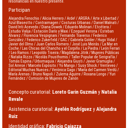
resonancias en nuestro presente.
Participan
Alejandra Fenochio / Alicia Herrero / Arde! / ARGRA / Arte x Libertad /
Azul Blaseotto / Contraimagen / Costuras Urbanas / Daniel Malnati /
David Inti Acevedo / Diana Dowek / Eduardo Molinari / Etcétera /
Estudio Valija / Estación Darío y Maxi / Ezequiel Verona / Esteban
Álvarez / Florencia Vespignani / Fernando Traverso / Federico
González / Federico Zukerfeld / GAC / Gabriela Golder / Hugo Vidal /
Javier del Olmo / Juan Carlos Romero / José Luis Meirás / La Mar en
Coche / Las Chicas del Chancho y el Corpiño / La Piedra / León Ferrari
/ Leo Ramos / Leopoldo Tiseira / Magdalena Jitrik / Mujeres Públicas
/ Natalia Rizzo / Nicolás Pousthomis / Taller Popular de Serigrafía /
Tomás Espina / Urbomaquia / Alejandra Giusti / Javier Gramuglia /
Sol Arrese / Marcelo Expósito / Yo Mango / Susy Shock / Venteveo /
Editorial Muchas Nueces / Verónica Gago / María del Carmen Verdú /
María Arenas / Bruno Napoli / Zulema Aguirre / Roxana Longo / Yuri
Fernández / Comisión de Mujeres de Zanón
Concepto curatorial:
Loreto Garin Guzmán
y
Natalia
Revale
Asistencia curatorial:
Ayelén Rodríguez
y
Alejandra
Ruiz
Identidad gráfica:
Fabricio Caiazza