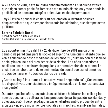
A 20 años de 2001, esta muestra enhebra momentos históricos vitales
que exigen tomar posición frente a este mundo distópico y roto donde la
posibilidad de construir utopías colectivas es deuda permanente.
19y20
invita a pensar la crisis y su aceleración, a inventar posibles
desplazamientos que siempre disputarán los símbolos, que siempre serán
políticos.
Lorena Fabrizia Bossi
Coordinadora de Artes Visuales
Centro Cultural de la Memoria Haroldo Conti
Los acontecimientos del 19 y 20 de diciembre de 2001 marcaron un
cambio de paradigma para la sociedad argentina. Una crisis latente que se
venía anunciando desde mediados de los años ’90, culminó con el estallido
social y la renuncia del presidente de la Nación. Los años posteriores
oscilaron entre la resistencia popular y la normalización del sistema. La
crisis fue un laboratorio de experimentación social que transformó los
modos de hacer en todos los planos de la vida.
¿Cómo se logró interrumpir la narrativa visual hegemónica? ¿Cuáles son
los dispositivos, enunciaciones e imágenes nacidas en la contranarrativa
insurgente?
Durante aquellos años, las prácticas artísticas habitaron las calles y los
nuevos escenarios culturales. Los procesos de participación, solidaridad y
colectivización fueron protagonistas en el intercambio producido entre
artistas y nuevos movimientos sociales en marchas, asambleas barriales,