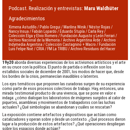
Podcast. Realización y entrevistas:
Maru Waldhüter
Agradecimientos
Ximena Astudillo / Pablo Gregui / Marilina Winik / Néstor Rojas /
Nancy Insua / Fabián Lopardo / Eduardo Stupía / Carla Rey /
Colección Elga y Elvio Romero / Fundación Augusto y León Ferrari /
Archivo Nacional de la Memoria / Archivo Argentina Arde / Archivo
Indymedia Argentina / Colección Castagnino + Macro / Fundación
Luis Felipe Noé / CRIA / FM La TRIBU / Archivo Residuos del Hacer
19y20
aborda diversas experiencias de los activismos artísticos y el arte
en su cruce con la política. El punto de partida o inflexión son los
estallidos sociales de diciembre de 2001; los modos de hacer que, desde
los bordes de la crisis, permanecían inaudibles o latentes.
Los ejes temáticos que proponen las curadoras surgen de su experiencia
como parte de esos procesos colectivos de trabajo. Hay, entonces, una
mirada testimonial producto de una vivencia, que se pone en valor e
indaga: ¿cómo dialogan los laboratorios de imágenes surgidos al calor de
piquetes, asambleas y movimientos de trabajadorxs con las luchas
actuales? ¿Qué simbologías se abandonan y cuáles se rescatan?
La exposición contiene artefactos y dispositivos que actúan como
catalizadores y operan sobre y desde un contexto. ¿Qué procesos dieron
lugar a la producción de estos artefactos? ¿Qué operaciones despliegan
sobre los espacios donde actúan?