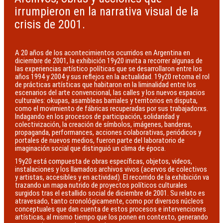
irrumpieron en la narrativa visual de la
crisis de 2001.
A 20 años de los acontecimientos ocurridos en Argentina en
diciembre de 2001, la exhibición 19y20 invita a recorrer algunas de
las experiencias artístico políticas que se desarrollaron entre los
años 1994 y 2004 y sus reflejos en la actualidad. 19y20 retoma el rol
de prácticas artísticas que habitaron en la liminalidad entre los
escenarios del arte convencional, las calles y los nuevos espacios
culturales: okupas, asambleas barriales y territorios en disputa,
como el movimiento de fábricas recuperadas por sus trabajadorxs.
Indagando en los procesos de participación, solidaridad y
colectivización, la creación de símbolos, imágenes, banderas,
propaganda, performances, acciones colaborativas, periódicos y
portales de nuevos medios, fueron parte del laboratorio de
imaginación social que distinguió un clima de época.
19y20 está compuesta de obras específicas, objetos, videos,
instalaciones y los llamados archivos vivos (acervos de colectivos
y artistas, accesibles y en actividad). El recorrido de la exhibición va
trazando un mapa nutrido de proyectos políticos culturales
surgidos tras el estallido social de diciembre de 2001. Su relato es
atravesado, tanto cronológicamente, como por diversos núcleos
conceptuales que dan cuenta de estos procesos e intervenciones
artísticas, al mismo tiempo que los ponen en contexto, generando