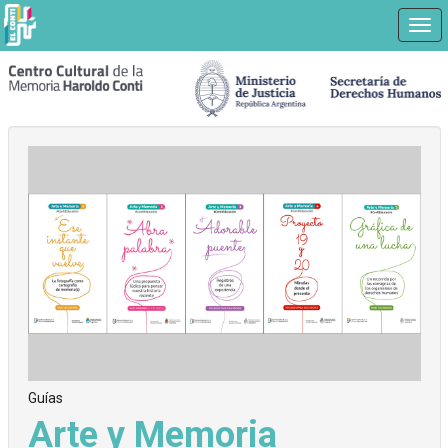
Nav
Ir
a
contenido
principal
Guías
Arte y Memoria