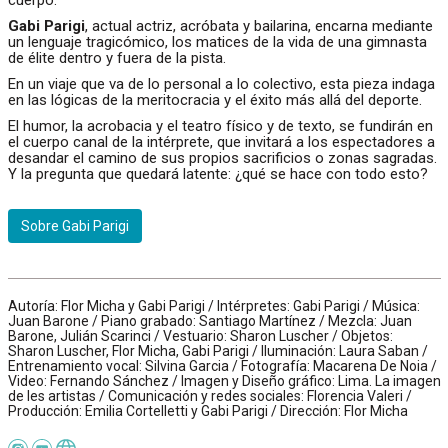
cuerpo.
Gabi Parigi
, actual actriz, acróbata y bailarina, encarna mediante
un lenguaje tragicómico, los matices de la vida de una gimnasta
de élite dentro y fuera de la pista.
En un viaje que va de lo personal a lo colectivo, esta pieza indaga
en las lógicas de la meritocracia y el éxito más allá del deporte.
El humor, la acrobacia y el teatro físico y de texto, se fundirán en
el cuerpo canal de la intérprete, que invitará a los espectadores a
desandar el camino de sus propios sacrificios o zonas sagradas.
Y la pregunta que quedará latente: ¿qué se hace con todo esto?
Sobre Gabi Parigi
Autoría: Flor Micha y Gabi Parigi / Intérpretes: Gabi Parigi / Música:
Juan Barone / Piano grabado: Santiago Martínez / Mezcla: Juan
Barone, Julián Scarinci / Vestuario: Sharon Luscher / Objetos:
Sharon Luscher, Flor Micha, Gabi Parigi / Iluminación: Laura Saban /
Entrenamiento vocal: Silvina Garcia / Fotografía: Macarena De Noia /
Video: Fernando Sánchez / Imagen y Diseño gráfico: Lima. La imagen
de les artistas / Comunicación y redes sociales: Florencia Valeri /
Producción: Emilia Cortelletti y Gabi Parigi / Dirección: Flor Micha