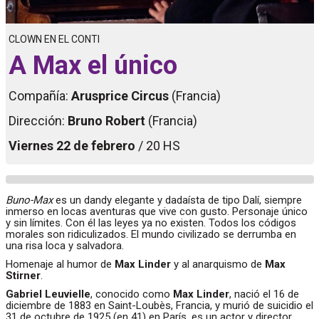
CLOWN EN EL CONTI
A Max el único
Compañía:
Arusprice Circus
(Francia)
Dirección:
Bruno Robert
(Francia)
Viernes 22 de febrero
/ 20 HS
Buno-Max
es un dandy elegante y dadaísta de tipo Dalí, siempre
inmerso en locas aventuras que vive con gusto. Personaje único
y sin límites. Con él las leyes ya no existen. Todos los códigos
morales son ridiculizados. El mundo civilizado se derrumba en
una risa loca y salvadora.
Homenaje al humor de
Max Linder
y al anarquismo de
Max
Stirner
.
Gabriel Leuvielle
, conocido como
Max Linder
, nació el 16 de
diciembre de 1883 en Saint-Loubès, Francia, y murió de suicidio el
31 de octubre de 1925 (en 41) en París, es un actor y director