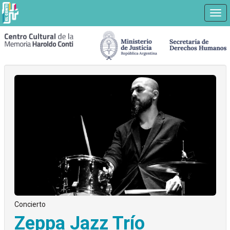
Nav
Ir
a
contenido
principal
Concierto
Zeppa Jazz Trío