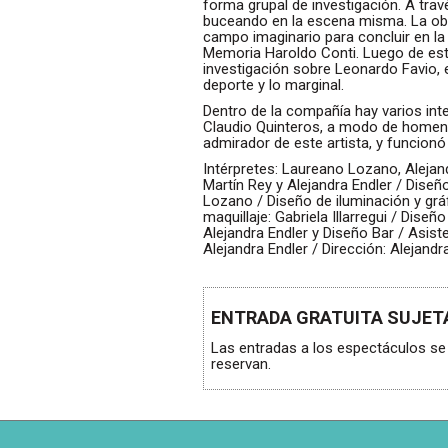
forma grupal de investigación. A tra
buceando en la escena misma. La obra
campo imaginario para concluir en la 
Memoria Haroldo Conti. Luego de est
investigación sobre Leonardo Favio, e
deporte y lo marginal.
Dentro de la compañía hay varios int
Claudio Quinteros, a modo de homenaj
admirador de este artista, y funcionó 
Intérpretes: Laureano Lozano, Alejandr
Martín Rey y Alejandra Endler / Dise
Lozano / Diseño de iluminación y grá
maquillaje: Gabriela Illarregui / Dise
Alejandra Endler y Diseño Bar / Asist
Alejandra Endler / Dirección: Alejand
ENTRADA GRATUITA SUJETA
Las entradas a los espectáculos se 
reservan.