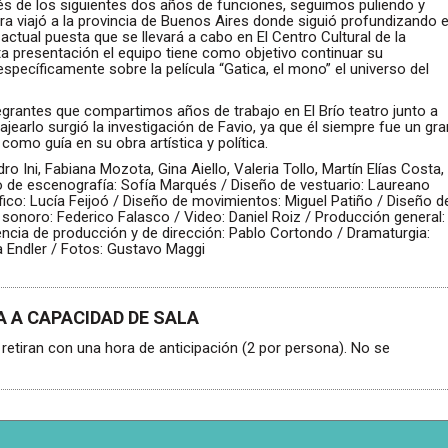
vés de los siguientes dos años de funciones, seguimos puliendo y
 viajó a la provincia de Buenos Aires donde siguió profundizando e
actual puesta que se llevará a cabo en El Centro Cultural de la
a presentación el equipo tiene como objetivo continuar su
specíficamente sobre la película “Gatica, el mono” el universo del
egrantes que compartimos años de trabajo en El Brío teatro junto a
earlo surgió la investigación de Favio, ya que él siempre fue un gra
como guía en su obra artística y política.
o Ini, Fabiana Mozota, Gina Aiello, Valeria Tollo, Martín Elías Costa,
ño de escenografía: Sofía Marqués / Diseño de vestuario: Laureano
fico: Lucía Feijoó / Diseño de movimientos: Miguel Patiño / Diseño d
ño sonoro: Federico Falasco / Video: Daniel Roiz / Producción general:
encia de producción y de dirección: Pablo Cortondo / Dramaturgia:
ra Endler / Fotos: Gustavo Maggi
 A CAPACIDAD DE SALA
retiran con una hora de anticipación (2 por persona). No se