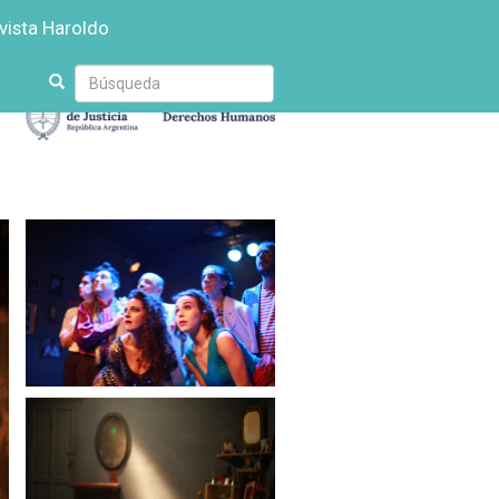
vista Haroldo
Escriba
su
búsqueda