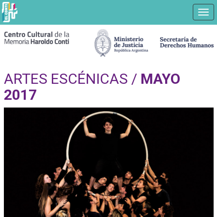
Nav
Ir
a
contenido
principal
ARTES ESCÉNICAS /
MAYO
2017