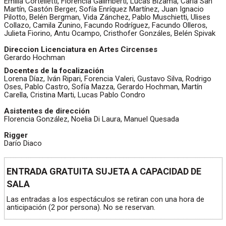
Emilia Cortelletti, Florencia Galimberti, Lucas Bizama, Carla San
Martín, Gastón Berger, Sofía Enríquez Martínez, Juan Ignacio
Pilotto, Belén Bergman, Vida Zánchez, Pablo Muschietti, Ulises
Collazo, Camila Zunino, Facundo Rodríguez, Facundo Olleros,
Julieta Fiorino, Antu Ocampo, Cristhofer Gonzáles, Belén Spivak
Direccion Licenciatura en Artes Circenses
Gerardo Hochman
Docentes de la focalización
Lorena Díaz, Iván Ripari, Forencia Valeri, Gustavo Silva, Rodrigo
Oses, Pablo Castro, Sofía Mazza, Gerardo Hochman, Martín
Carella, Cristina Marti, Lucas Pablo Condro
Asistentes de dirección
Florencia González, Noelia Di Laura, Manuel Quesada
Rigger
Darío Diaco
ENTRADA GRATUITA SUJETA A CAPACIDAD DE
SALA
Las entradas a los espectáculos se retiran con una hora de
anticipación (2 por persona). No se reservan.