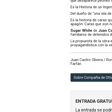
que desaparece peones q
Es la Historia de un Ingen
Del dueño de “una isla de
Es la historia de caras 
apagón. Caras que son no
Sugar White
de
Juan Ca
familiares de detenidos d
La propuesta de la obra e
propagandística con la ver
Juan Castro Olivera / Ro
Farfán
Sobre Compañía de Ott
ENTRADA GRATUI
La entrada se podr