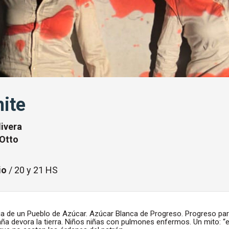
ite
ivera
Otto
io
/ 20 y 21 HS
ria de un Pueblo de Azúcar. Azúcar Blanca de Progreso. Progreso pa
a devora la tierra. Niños niñas con pulmones enfermos. Un mito: “el 