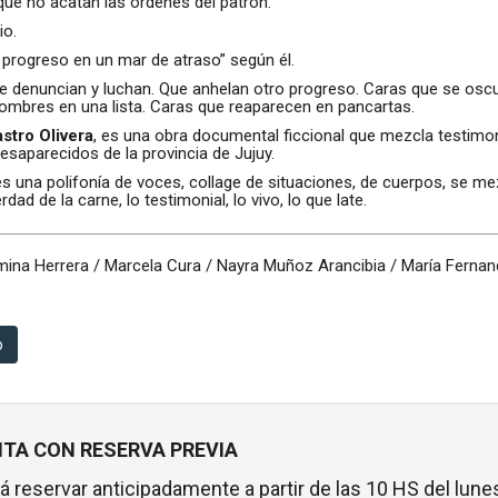
ue no acatan las órdenes del patrón.
io.
 progreso en un mar de atraso” según él.
que denuncian y luchan. Que anhelan otro progreso. Caras que se os
mbres en una lista. Caras que reaparecen en pancartas.
stro Olivera
, es una obra documental ficcional que mezcla testimo
esaparecidos de la provincia de Jujuy.
s una polifonía de voces, collage de situaciones, de cuerpos, se me
dad de la carne, lo testimonial, lo vivo, lo que late.
mina Herrera / Marcela Cura / Nayra Muñoz Arancibia / María Ferna
o
TA CON RESERVA PREVIA
á reservar anticipadamente a partir de las 10 HS del lunes