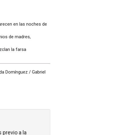
curecen en las noches de
nios de madres,
zclan la farsa
nda Domínguez / Gabriel
 previo a la