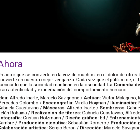
Ahora
n actor que se convierte en la voz de muchos, en el dolor de otros t
onvierte en nuestra mejor venganza. Cada vez que el público ríe, el t
luminar lo que la sociedad mantiene en la oscuridad.
La Comedia de
gran autenticidad y exacerbación del comportamiento humano.
Idea:
Alfredo Iriarte, Marcelo Savignone /
Actúan:
Víctor Malagrino,
Mercedes Colombo /
Escenografía:
Mirella Hoijman /
Iluminación:
N
Gabriela Guastavino /
Máscaras:
Alfredo Iriarte /
Sombreros:
Gabrie
Belén Robaina /
Realización de títeres:
Gabriela Guastavino, Alfredo 
Fotografía:
Cristian Holzmann /
Diseño gráfico:
Ed /
Entrenamient
Cambre /
Producción ejecutiva:
Sebastián Romero /
Producción g
Colaboración artística:
Sergio Beron /
Dirección:
Marcelo Savigno