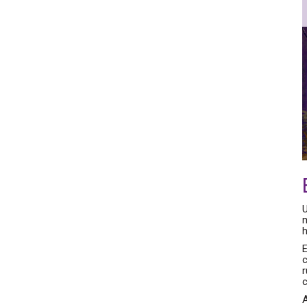
U
m
h
E
A