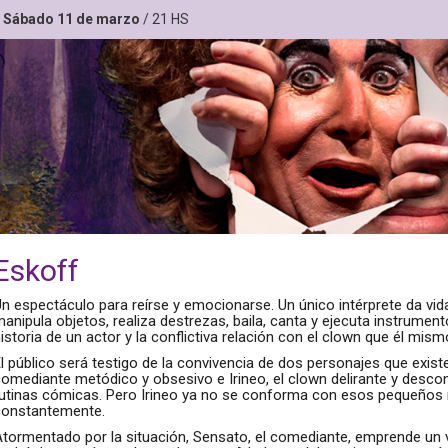
Sábado 11 de marzo
/ 21 HS
Eskoff
n espectáculo para reírse y emocionarse. Un único intérprete da vid
anipula objetos, realiza destrezas, baila, canta y ejecuta instrument
istoria de un actor y la conflictiva relación con el clown que él mis
l público será testigo de la convivencia de dos personajes que exi
comediante metódico y obsesivo e Irineo, el clown delirante y desc
rutinas cómicas. Pero Irineo ya no se conforma con esos pequeños 
constantemente.
tormentado por la situación, Sensato, el comediante, emprende un vi