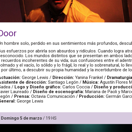
Door
Un hombre solo, perdido en sus sentimientos más profundos, descub
us esfuerzos por abrirla son absurdos y ridículos. Cuando logra atra
desconocido. Los mundos distintos que se presentan en ambos lados
 recuerdos incoherentes de su vida; sus confusiones entre el adentro 
olmado y el vacío, lo sólido y lo frágil, lo real y lo sobrenatural, lo l
 por último, a descubrir su propia humanidad y la incertidumbre de l
Actuación:
George Lewis /
Dirección:
Yanina Frankel /
Dramaturgia
Asistente de dirección:
Santiago Legón /
Música:
Agustín Flores 
Gadea /
Logo y Diseño gráfico:
Carlos Coccia /
Diseño y producci
Javier Laureado /
Diseño de escenografía:
Mariana de Paoli y Marc
Legón /
Prensa:
Octavia Comunicación /
Producción:
Germán Garcí
General:
George Lewis
Domingo 5 de marzo
/ 19 HS