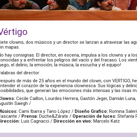
Vértigo
iete clowns, dos músicos y un director se lanzan a atravesar las agu
sin mapas.
o hay consignas. El director, en escena, impulsa a los clowns y a lo
onocidas y a enfrentar los peligros del vacío y del fracaso. Los vient
uego, el delirio, la emoción, la música, la escucha y el equipo!
alabras del director:
Después de más de 25 años en el mundo del clown, con VERTIGO, he
ntender el corazón de la experiencia clownesca. Sus lógicas y deliri
osibilidades, que generan las emociones más intensas y las risas m
Clowns:
Cecile Caillon, Lourdes Herrera, Gastón Jeger, Damián Luna
gustín Saiegh /
Músicos:
Cami Ibarra y Tano López /
Diseño Grafico:
Romina Saler
Cascante /
Prensa:
Duche&Zárate /
Operación de luces:
Stefanía 
dirección:
Luis Cagnacci /
Dirección en vivo:
Marcelo Katz