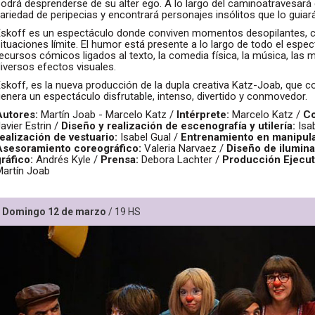
odrá desprenderse de su alter ego. A lo largo del caminoatravesará d
ariedad de peripecias y encontrará personajes insólitos que lo guiar
Eskoff es un espectáculo donde conviven momentos desopilantes, c
ituaciones límite. El humor está presente a lo largo de todo el espe
ecursos cómicos ligados al texto, la comedia física, la música, las
iversos efectos visuales.
skoff, es la nueva producción de la dupla creativa Katz-Joab, que c
enera un espectáculo disfrutable, intenso, divertido y conmovedor.
Autores:
Martín Joab - Marcelo Katz /
Intérprete:
Marcelo Katz /
Co
avier Estrin /
Diseño y realización de escenografía y utilería:
Isab
realización de vestuario:
Isabel Gual /
Entrenamiento en manipula
Asesoramiento coreográfico:
Valeria Narvaez /
Diseño de ilumina
ráfico:
Andrés Kyle /
Prensa:
Debora Lachter /
Producción Ejecut
Martín Joab
Domingo 12 de marzo
/ 19 HS