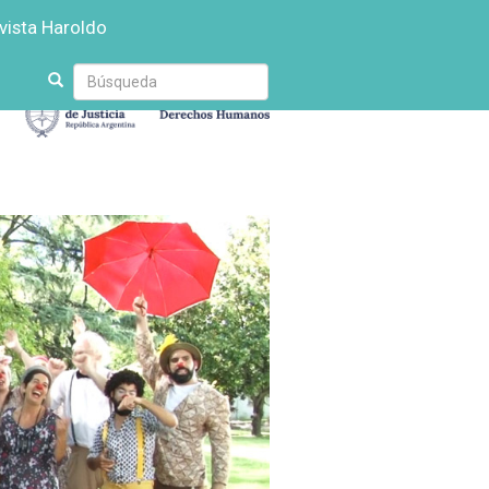
vista Haroldo
Escriba
su
búsqueda