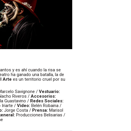
antos y es ahí cuando la risa se
eatro ha ganado una batalla, la de
l Arte
es un territorio cruel por su
 Marcelo Savignone /
Vestuario:
acho Riveros /
Accesorios:
la Guastavino /
Redes Sociales:
Iriarte /
Video:
Belén Robaina /
o:
Jorge Costa /
Prensa:
Marisol
eneral:
Producciones Belisarias /
ne