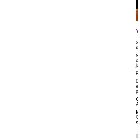
S
N
c
j
P
e
p
A