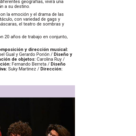
iferentes geografías, vivirá una
án a su destino.
on la emoción y el drama de las
ctáculo, con variedad de gags y
 máscaras, el teatro de sombras y
on 20 años de trabajo en conjunto,
mposición y dirección musical:
el Gual y Gerardo Porión /
Diseño y
ción de objetos:
Carolina Ruy /
ción:
Fernando Berreta /
Diseño
iva:
Suky Martinez /
Dirección: