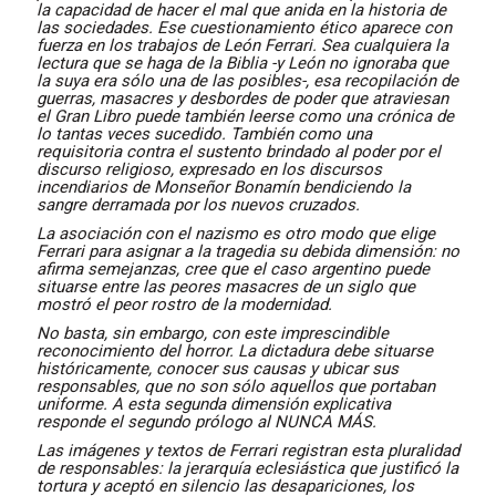
la capacidad de hacer el mal que anida en la historia de
las sociedades. Ese cuestionamiento ético aparece con
fuerza en los trabajos de León Ferrari. Sea cualquiera la
lectura que se haga de la Biblia -y León no ignoraba que
la suya era sólo una de las posibles-, esa recopilación de
guerras, masacres y desbordes de poder que atraviesan
el Gran Libro puede también leerse como una crónica de
lo tantas veces sucedido. También como una
requisitoria contra el sustento brindado al poder por el
discurso religioso, expresado en los discursos
incendiarios de Monseñor Bonamín bendiciendo la
sangre derramada por los nuevos cruzados.
La asociación con el nazismo es otro modo que elige
Ferrari para asignar a la tragedia su debida dimensión: no
afirma semejanzas, cree que el caso argentino puede
situarse entre las peores masacres de un siglo que
mostró el peor rostro de la modernidad.
No basta, sin embargo, con este imprescindible
reconocimiento del horror. La dictadura debe situarse
históricamente, conocer sus causas y ubicar sus
responsables, que no son sólo aquellos que portaban
uniforme. A esta segunda dimensión explicativa
responde el segundo prólogo al NUNCA MÁS.
Las imágenes y textos de Ferrari registran esta pluralidad
de responsables: la jerarquía eclesiástica que justificó la
tortura y aceptó en silencio las desapariciones, los