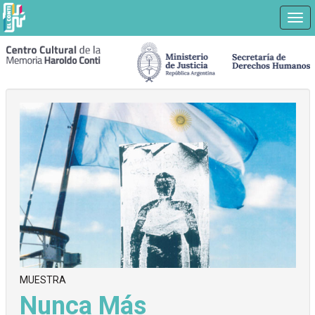
Nav
Ir
a
contenido
principal
MUESTRA
Nunca Más