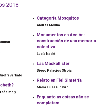
os 2018
Categoría Mosquitos
Andrés Molina
Monumentos en Acción:
construcción de una memoria
Tranmar
colectiva
a
Lucía Nacht
Las Mackallister
Diego Palacios Stroia
Onofri Barbato
Relato en Fiel Simetría
acbeth?
María Luisa Ginevro
ersósimo y
Enquanto as coisas não se
completam