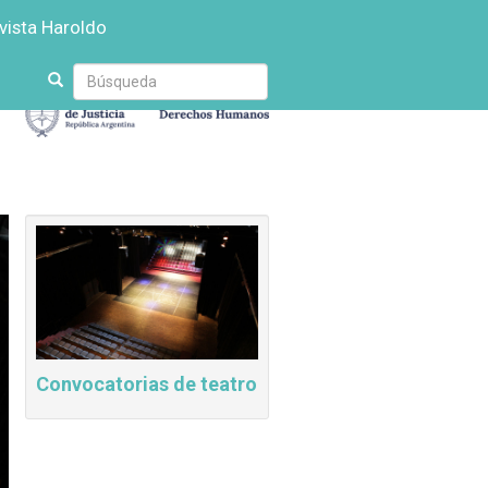
vista Haroldo
Escriba
su
búsqueda
Convocatorias de teatro