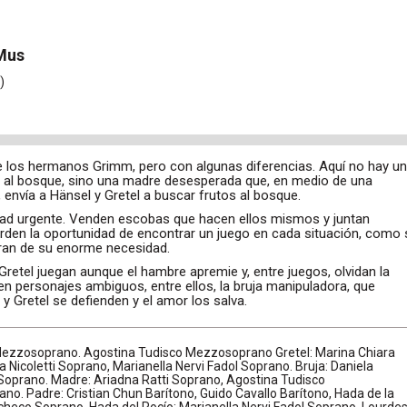
Mus
)
e los hermanos Grimm, pero con algunas diferencias. Aquí no hay u
s al bosque, sino una madre desesperada que, en medio de una
, envía a Hänsel y Gretel a buscar frutos al bosque.
dad urgente. Venden escobas que hacen ellos mismos y juntan
ierden la oportunidad de encontrar un juego en cada situación, como 
ran de su enorme necesidad.
Gretel juegan aunque el hambre apremie y, entre juegos, olvidan la
n personajes ambiguos, entre ellos, la bruja manipuladora, que
 y Gretel se defienden y el amor los salva.
Mezzosoprano. Agostina Tudisco Mezzosoprano Gretel: Marina Chiara
a Nicoletti Soprano, Marianella Nervi Fadol Soprano. Bruja: Daniela
oprano. Madre: Ariadna Ratti Soprano, Agostina Tudisco
o. Padre: Cristian Chun Barítono, Guido Cavallo Barítono, Hada de la