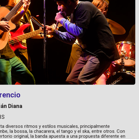
rencio
ián Diana
HS
ta diversos ritmos y estilos musicales, principalmente
, la bossa, la chacarera, el tango y el ska, entre otros. Con
torio original, la banda apuesta a una propuesta diferente en