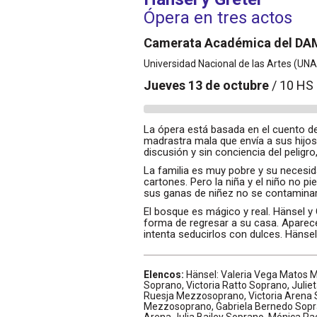
Ópera en tres actos
Camerata Académica del DA
Universidad Nacional de las Artes (UNA
Jueves 13 de octubre
/ 10 HS
La ópera está basada en el cuento d
madrastra mala que envía a sus hijo
discusión y sin conciencia del peligro
La familia es muy pobre y su necesi
cartones. Pero la niña y el niño no p
sus ganas de niñez no se contamina
El bosque es mágico y real. Hänsel y 
forma de regresar a su casa. Aparece
intenta seducirlos con dulces. Hänsel
Elencos:
Hänsel: Valeria Vega Matos 
Soprano, Victoria Ratto Soprano, Juliet
Ruesja Mezzosoprano, Victoria Arena S
Mezzosoprano, Gabriela Bernedo Sopran