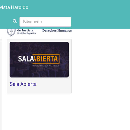
vista Haroldo
Escriba
su
búsqueda
Sala Abierta