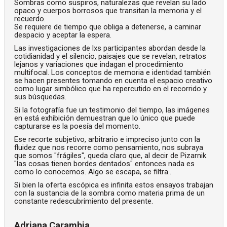
Sombras como suspiros, naturalezas que revelan su lado
opaco y cuerpos borrosos que transitan la memoria y el
recuerdo.
Se requiere de tiempo que obliga a detenerse, a caminar
despacio y aceptar la espera.
Las investigaciones de lxs participantes abordan desde la
cotidianidad y el silencio, paisajes que se revelan, retratos
lejanos y variaciones que indagan el procedimiento
multifocal. Los conceptos de memoria e identidad también
se hacen presentes tomando en cuenta el espacio creativo
como lugar simbólico que ha repercutido en el recorrido y
sus búsquedas.
Si la fotografía fue un testimonio del tiempo, las imágenes
en está exhibición demuestran que lo único que puede
capturarse es la poesía del momento.
Ese recorte subjetivo, arbitrario e impreciso junto con la
fluidez que nos recorre como pensamiento, nos subraya
que somos "frágiles", queda claro que, al decir de Pizarnik
"las cosas tienen bordes dentados" entonces nada es
como lo conocemos. Algo se escapa, se filtra..
Si bien la oferta escópica es infinita estos ensayos trabajan
con la sustancia de la sombra como materia prima de un
constante redescubrimiento del presente.
Adriana Carambia