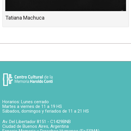
Tatiana Machuca
Horarios: Lunes cerrado
Martes a viernes de 11 a 19 HS
Sábados, domingos y feriados de 11 a 21 HS
Av. Del Libertador 8151 -
C1429BNB
Ciudad de Buenos Aires
,
Argentina