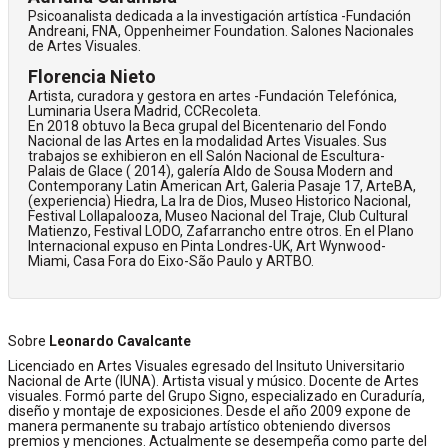
Psicoanalista dedicada a la investigación artística -Fundación
Andreani, FNA, Oppenheimer Foundation. Salones Nacionales
de Artes Visuales.
Florencia Nieto
Artista, curadora y gestora en artes -Fundación Telefónica,
Luminaria Usera Madrid, CCRecoleta.
En 2018 obtuvo la Beca grupal del Bicentenario del Fondo
Nacional de las Artes en la modalidad Artes Visuales. Sus
trabajos se exhibieron en ell Salón Nacional de Escultura-
Palais de Glace ( 2014), galería Aldo de Sousa Modern and
Contemporany Latin American Art, Galeria Pasaje 17, ArteBA,
(experiencia) Hiedra, La Ira de Dios, Museo Historico Nacional,
Festival Lollapalooza, Museo Nacional del Traje, Club Cultural
Matienzo, Festival LODO, Zafarrancho entre otros. En el Plano
Internacional expuso en Pinta Londres-UK, Art Wynwood-
Miami, Casa Fora do Eixo-São Paulo y ARTBO.
Sobre
Leonardo Cavalcante
Licenciado en Artes Visuales egresado del Insituto Universitario
Nacional de Arte (IUNA). Artista visual y músico. Docente de Artes
visuales. Formó parte del Grupo Signo, especializado en Curaduría,
diseño y montaje de exposiciones. Desde el año 2009 expone de
manera permanente su trabajo artístico obteniendo diversos
premios y menciones. Actualmente se desempeña como parte del