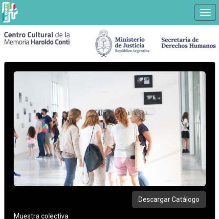
Nav
Ir
a
contenido
principal
Descargar Catálogo
Muestra colectiva