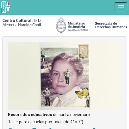
Nav
Ir
a
contenido
principal
Recorridos educativos
de abril a noviembre
Taller para escuelas primarias (de 4° a 7°)