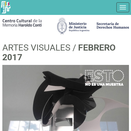
Nav
Ir
a
contenido
principal
ARTES VISUALES /
FEBRERO
2017