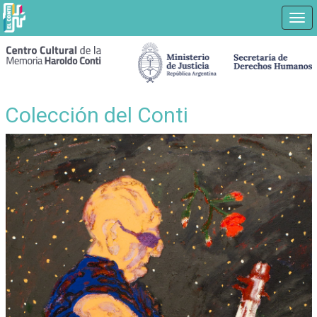
Nav
Ir
a
contenido
principal
Colección del Conti