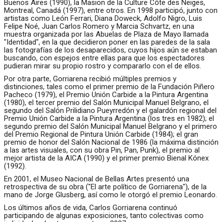
Buenos Aires (1990), la Masion de la Culture Côte des Neiges,
Montreal, Canadá (1997), entre otros. En 1998 participó, junto con
artistas como León Ferrari, Diana Doweck, Adolfo Nigro, Luis
Felipe Noé, Juan Carlos Romero y Marcia Schvartz, en una
muestra organizada por las Abuelas de Plaza de Mayo llamada
"Identidad", en la que decidieron poner en las paredes de la sala
las fotografías de los desaparecidos, cuyos hijos aún se estaban
buscando, con espejos entre ellas para que los espectadores
pudieran mirar su propio rostro y compararlo con el de ellos.
Por otra parte, Gorriarena recibió múltiples premios y
distinciones, tales como el primer premio de la Fundación Piñero
Pacheco (1979), el Premio Unión Carbide a la Pintura Argentina
(1980), el tercer premio del Salón Municipal Manuel Belgrano, el
segundo del Salón Prilidiano Pueyrredón y el galardón regional del
Premio Unión Carbide a la Pintura Argentina (los tres en 1982); el
segundo premio del Salón Municipal Manuel Belgrano y el primero
del Premio Regional de Pintura Unión Carbide (1984); el gran
premio de honor del Salón Nacional de 1986 (la máxima distinción
a las artes visuales, con su obra Pin, Pan, Punk), el premio al
mejor artista de la AICA (1990) y el primer premio Bienal Kónex
(1992).
En 2001, el Museo Nacional de Bellas Artes presentó una
retrospectiva de su obra ("El arte político de Gorriarena"), de la
mano de Jorge Glusberg, así como le otorgó el premio Leonardo.
Los últimos años de vida, Carlos Gorriarena continuó
participando de algunas exposiciones, tanto colectivas como