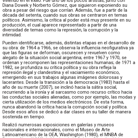
viviendo en el exilio. Fue uno de los pocos artistas, junto con
Diana Dowek y Norberto Gómez, que siguieron exponiendo su
obra a pesar del riesgo que corrían. Además, fue a partir de la
década del setenta, cuando sus obras se centraron en temas
políticos. Asimismo, la crítica al poder está muy presente en su
producción, el cual aparece representado a partir de una
diversidad de temas como la represión, la corrupción y la
intimidad.
Pueden identificarse, además, distintas etapas en el desarrollo de
su obra: de 1964 a 1966, se observa la influencia neofigurativa ya
que las figuras se deforman, oscurecen y revuelven como
alegato de la situación social argentina; entre 1967 y 1970, se
ordenan y recomponen las representaciones humanas; de 1971 a
1982, se profundiza su crítica política y su obra refleja la
represión ilegal y clandestina y el vaciamiento económico,
emergiendo en sus trabajos algunas imágenes dolorosas y
lacerantes. Desde la transición a la democracia (1983) hasta el
año de su muerte (2007), se inclinó hacia la sátira social,
recurriendo a la ironía y al sarcasmo como recurso crítico hacia
las conductas sociales alienadas, como por ejemplo, las modas y
cierta utilización de los medios electrónicos. De esta forma,
nunca abandonó la crítica hacia la corrupción social y política.
Desde esos años se dedicó a dar clases en su taller de manera
sostenida en tiempo.
Realizó numerosas exposiciones en galerías y museos
nacionales e internacionales, como el Museo de Arte
Latinoamericano de la OEA, Washington (1980), el MNBA de