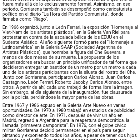
fuera más allá de lo exclusivamente formal. Asimismo, en ese
período, Gorriarena también se desempeñó como caricaturista
político en el diario "La Hora del Partido Comunista", donde
firmaba como "Riago".
En 1966 organizó, junto a León Ferrari, la exposición "Homenaje al
Viet-Nam de los artistas plásticos", en la Galería Van Riel para
protestar en contra de la escalada bélica de los EEUU en el
Sudeste Asiático. Al año siguiente formó parte del "Homenaje a
Latinoamérica" en la Galería SAAP (Sociedad Argentina de
Artistas Plásticos), que honraba la figura del Che Guevara, a
menos de dos meses de su muerte. La propuesta de los
organizadores era buscar un principio unificador de tal forma que
decidieron entregar un bastidor de un metro por un metro a cada
uno de los artistas participantes con la silueta del rostro del Che.
Junto con Gorriarena, participaron Carlos Alonso, Juan Carlos
Castagnino, León Ferrari, Roberto Jacoby, Carlos Alonso, entre
otros. A partir de ahí, cada uno trabajó de forma libre la imagen.
Sin embargo, al día siguiente de la inauguración, fue clausurada
por la policía, perdiéndose la mayor parte de las obras.
Entre 1967 y 1986 expuso en la Galería Arte Nuevo en varias
oportunidades. De 1970 a 1980 trabajó en estudios de publicidad
como director de arte. En 1971, después de vivir un año en
Madrid, regresó a Argentina para la reapertura democrática, la
llamada "primavera camporista". En 1976, con el golpe cívico
militar, Gorriarena decidió permanecer en el país para seguir
pintando y exponiendo todos los años, a pesar de tener dos hijos