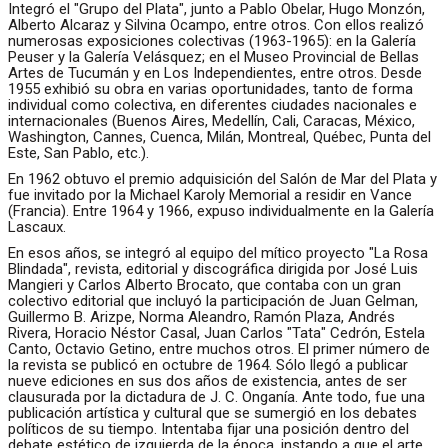
Integró el "Grupo del Plata", junto a Pablo Obelar, Hugo Monzón,
Alberto Alcaraz y Silvina Ocampo, entre otros. Con ellos realizó
numerosas exposiciones colectivas (1963-1965): en la Galería
Peuser y la Galería Velásquez; en el Museo Provincial de Bellas
Artes de Tucumán y en Los Independientes, entre otros. Desde
1955 exhibió su obra en varias oportunidades, tanto de forma
individual como colectiva, en diferentes ciudades nacionales e
internacionales (Buenos Aires, Medellín, Cali, Caracas, México,
Washington, Cannes, Cuenca, Milán, Montreal, Québec, Punta del
Este, San Pablo, etc.).
En 1962 obtuvo el premio adquisición del Salón de Mar del Plata y
fue invitado por la Michael Karoly Memorial a residir en Vance
(Francia). Entre 1964 y 1966, expuso individualmente en la Galería
Lascaux.
En esos años, se integró al equipo del mítico proyecto "La Rosa
Blindada", revista, editorial y discográfica dirigida por José Luis
Mangieri y Carlos Alberto Brocato, que contaba con un gran
colectivo editorial que incluyó la participación de Juan Gelman,
Guillermo B. Arizpe, Norma Aleandro, Ramón Plaza, Andrés
Rivera, Horacio Néstor Casal, Juan Carlos "Tata" Cedrón, Estela
Canto, Octavio Getino, entre muchos otros. El primer número de
la revista se publicó en octubre de 1964. Sólo llegó a publicar
nueve ediciones en sus dos años de existencia, antes de ser
clausurada por la dictadura de J. C. Onganía. Ante todo, fue una
publicación artística y cultural que se sumergió en los debates
políticos de su tiempo. Intentaba fijar una posición dentro del
debate estético de izquierda de la época, instando a que el arte