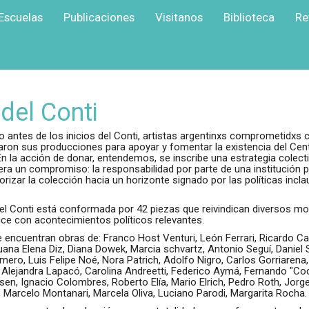
Escuelas
Publicaciones
Visitanos
Biblioteca
Re
del Conti
o antes de los inicios del Conti, artistas argentinxs comprometidxs
n sus producciones para apoyar y fomentar la existencia del Centr
n la acción de donar, entendemos, se inscribe una estrategia colect
ra un compromiso: la responsabilidad por parte de una institución pú
storizar la colección hacia un horizonte signado por las políticas inc
 del Conti está conformada por 42 piezas que reivindican diversos mo
uce con acontecimientos políticos relevantes.
e encuentran obras de: Franco Host Venturi, León Ferrari, Ricardo Ca
uana Elena Diz, Diana Dowek, Marcia schvartz, Antonio Seguí, Daniel
ero, Luis Felipe Noé, Nora Patrich, Adolfo Nigro, Carlos Gorriarena
, Alejandra Lapacó, Carolina Andreetti, Federico Aymá, Fernando "Co
en, Ignacio Colombres, Roberto Elía, Mario Elrich, Pedro Roth, Jorg
, Marcelo Montanari, Marcela Oliva, Luciano Parodi, Margarita Rocha.