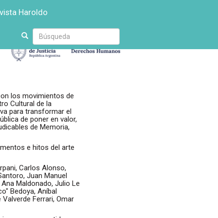
vista Haroldo
Escriba
su
búsqueda
 con los movimientos de
o Cultural de la
iva para transformar el
blica de poner en valor,
laudicables de Memoria,
mentos e hitos del arte
rpani, Carlos Alonso,
 Santoro, Juan Manuel
, Ana Maldonado, Julio Le
co" Bedoya, Aníbal
e Valverde Ferrari, Omar