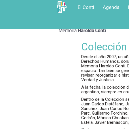
El Conti
Agenda
Ir
a
contenido
principal
Colección 
Desde el año 2007, un añ
Derechos Humanos, donaro
Memoria Haroldo Conti. E
espacio. También se gene
revisar, reorganizar e hi
Verdad y Justicia.
A la fecha, la colección
argentino, siempre en cr
Dentro de la Colección s
Juan Carlos Distéfano, J
Sánchez, Juan Carlos Rom
Parc, Guillermo Forchino
Cedrón, Mónica Christians
Estela, Javier Bernasconi