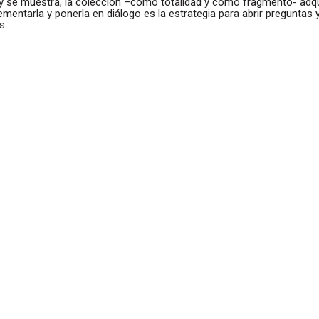
 y se muestra, la colección –como totalidad y como fragmento- adq
crementarla y ponerla en diálogo es la estrategia para abrir preguntas
s.