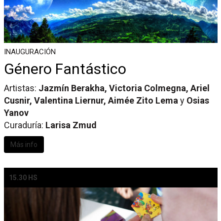
INAUGURACIÓN
Género Fantástico
Artistas:
Jazmín Berakha, Victoria Colmegna, Ariel
Cusnir, Valentina Liernur, Aimée Zito Lema
y
Osias
Yanov
Curaduría:
Larisa Zmud
Más info
15.30 HS