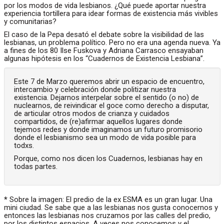
por los modos de vida lesbianos. ¿Qué puede aportar nuestra
experiencia tortillera para idear formas de existencia más vivibles
y comunitarias?
El caso de la Pepa desató el debate sobre la visibilidad de las
lesbianas, un problema político. Pero no era una agenda nueva. Ya
a fines de los 80 Ilse Fuskova y Adriana Carrasco ensayaban
algunas hipótesis en los “Cuadernos de Existencia Lesbiana”.
Este 7 de Marzo queremos abrir un espacio de encuentro,
intercambio y celebración donde politizar nuestra
existencia. Dejarnos interpelar sobre el sentido (o no) de
nuclearnos, de reivindicar el goce como derecho a disputar,
de articular otros modos de crianza y cuidados
compartidos, de (re)afirmar aquellos lugares donde
tejemos redes y donde imaginamos un futuro promisorio
donde el lesbianismo sea un modo de vida posible para
todxs.
Porque, como nos dicen los Cuadernos, lesbianas hay en
todas partes.
*
Sobre la imagen: El predio de la ex ESMA es un gran lugar. Una
mini ciudad. Se sabe que a las lesbianas nos gusta conocernos y
entonces las lesbianas nos cruzamos por las calles del predio,
por los distintos espacios. A veces nos conocemos y el