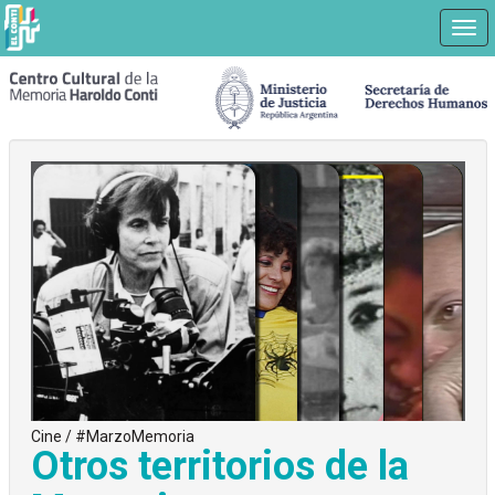
Nav
Ir
a
contenido
principal
Cine / #MarzoMemoria
Otros territorios de la