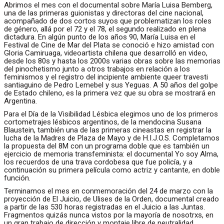
Abrimos el mes con el documental sobre María Luisa Bemberg,
una de las primeras guionistas y directoras del cine nacional,
acompañado de dos cortos suyos que problematizan los roles
de género, allá por el 72 y el 78, el segundo realizado en plena
dictadura. En algún punto de los años 90, María Luisa en el
Festival de Cine de Mar del Plata se conoció e hizo amistad con
Gloria Camiruaga, videoartista chilena que desarrolló en video,
desde los 80s y hasta los 2000s varias obras sobre las memorias
del pinochetismo junto a otros trabajos en relación a los
feminismos y el registro del incipiente ambiente queer travesti
santiaguino de Pedro Lemebel y sus Yeguas. A 50 años del golpe
de Estado chileno, es la primera vez que su obra se mostrará en
Argentina.
Para el Día de la Visibilidad Lésbica elegimos uno de los primeros
cortometrajes lésbicos argentinos, de la mendocina Susana
Blaustein, también una de las primeras cineastas en registrar la
lucha de la Madres de Plaza de Mayo y de H.I.J.O.S. Completamos
la propuesta del 8M con un programa doble que es también un
ejercicio de memoria transfeminista: el documental Yo soy Alma,
los recuerdos de una trava cordobesa que fue policía, y a
continuación su primera película como actriz y cantante, en doble
función.
Terminamos el mes en conmemoración del 24 de marzo con la
proyección de El Juicio, de Ulises de la Orden, documental creado
a partir de las 530 horas registradas en el Juicio a las Juntas.
Fragmentos quizás nunca vistos por la mayoría de nosotrxs, en
un gran trabajo de dirección y montaje libre de neutralidad.