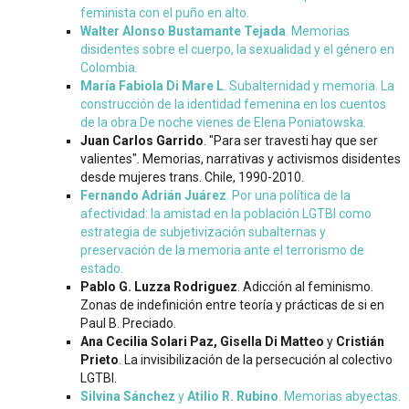
feminista con el puño en alto.
Walter Alonso Bustamante Tejada
. Memorias
disidentes sobre el cuerpo, la sexualidad y el género en
Colombia.
María Fabiola Di Mare L
. Subalternidad y memoria. La
construcción de la identidad femenina en los cuentos
de la obra De noche vienes de Elena Poniatowska.
Juan Carlos Garrido
. "Para ser travesti hay que ser
valientes". Memorias, narrativas y activismos disidentes
desde mujeres trans. Chile, 1990-2010.
Fernando Adrián Juárez
. Por una política de la
afectividad: la amistad en la población LGTBI como
estrategia de subjetivización subalternas y
preservación de la memoria ante el terrorismo de
estado.
Pablo G. Luzza Rodriguez
. Adicción al feminismo.
Zonas de indefinición entre teoría y prácticas de si en
Paul B. Preciado.
Ana Cecilia Solari Paz, Gisella Di Matteo
y
Cristián
Prieto
. La invisibilización de la persecución al colectivo
LGTBI.
Silvina Sánchez
y
Atilio R. Rubino
. Memorias abyectas.