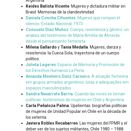
Argentina.
Keides Batista Vicente
. Mujeres y dictadura militar en
Brasil. Memorias de la clandestinidad.
Daniela Concha Cifuentes
. Mujeres que rompen el
silencio. Estadio Nacional, 1973.
Consuelo Díaz Muñoz
. Cuerpo, resistencia y género: un
análisis del testimonio de María Amélia de Almeida
desde el pensamiento feminista.
Milena Gallardo
y
Tania Medalla
. Mujeres, danza y
resistencia: la Cueca Sola, trayectoria de un cuerpo
político.
Julieta Legeren
. Espacio de Memoria y Promoción de
los Derechos Humanos La Perla.
Amanda Monteiro Diniz Carneiro
. A atuação feminina
em grupos armados argentinos: lutas e adequações em
espaços masculinizados.
Sandra Navarrete Barría
. Cuando las voces se tornan
políticas: testimonios de mujeres en Chile y Argentina.
Carla Peñaloza Palma
. Upelientas: biografías políticas
de mujeres de Unidad Popular en Chile en la década de
los setenta.
Javiera Robles Recabarren
. Las mujeres del FPMR y el
deber ser de los sujetos militantes, Chile 1980 – 1988.