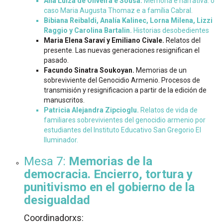
Ana Luiza de Oliveira e Sousa.
Memória e narrativa: o
caso Maria Augusta Thomaz e a família Cabral.
Bibiana Reibaldi, Analía Kalinec, Lorna Milena, Lizzi
Raggio y Carolina Bartalin.
Historias desobedientes
Maria Elena Saraví y Emiliano Civale.
Relatos del
presente. Las nuevas generaciones resignifican el
pasado.
Facundo Sinatra Soukoyan.
Memorias de un
sobreviviente del Genocidio Armenio. Procesos de
transmisión y resignificacion a partir de la edición de
manuscritos.
Patricia Alejandra Zipcioglu.
Relatos de vida de
familiares sobrevivientes del genocidio armenio por
estudiantes del Instituto Educativo San Gregorio El
Iluminador.
Mesa 7:
Memorias de la
democracia. Encierro, tortura y
punitivismo en el gobierno de la
desigualdad
Coordinadorxs: