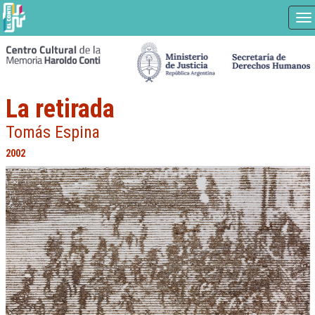
Na
Ir
a
contenido
principal
La retirada
Tomás Espina
2002