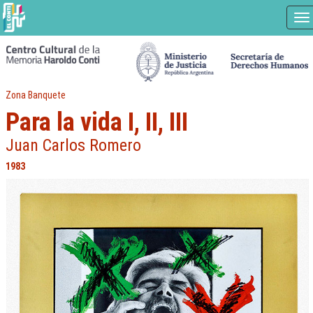
Na
Ir
a
contenido
principal
Zona Banquete
Para la vida I, II, III
Juan Carlos Romero
1983