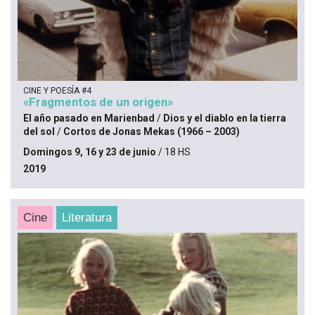
CINE Y POESÍA #4
«Fragmentos de un origen»
El año pasado en Marienbad
/
Dios y el diablo en la tierra
del sol
/
Cortos de Jonas Mekas (1966 – 2003)
Domingos 9, 16 y 23 de junio
/ 18 HS
2019
Cine
Literatura