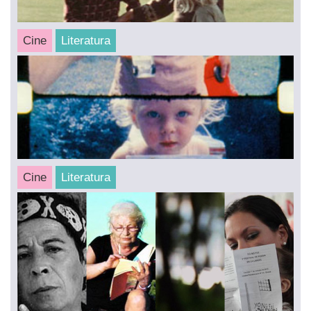
Cine
Literatura
CINE Y POESÍA #3
«Poéticas del Yo»
Heart of a dog / My Winnipeg / Sans Soleil
Domingos 15, 22 y 29 de abril
/ 19 HS
2018
Cine
Literatura
CINE POESÍA #2
«Métrica de la imagen»
Jonas Mekas
/
Jean Cocteau
Sábados 2 y 9 de septiembre
/ 18 HS
2017